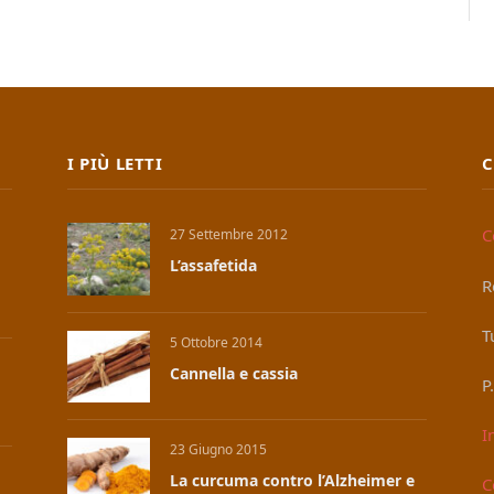
I PIÙ LETTI
C
C
27 Settembre 2012
L’assafetida
R
T
5 Ottobre 2014
Cannella e cassia
P
I
23 Giugno 2015
La curcuma contro l’Alzheimer e
C