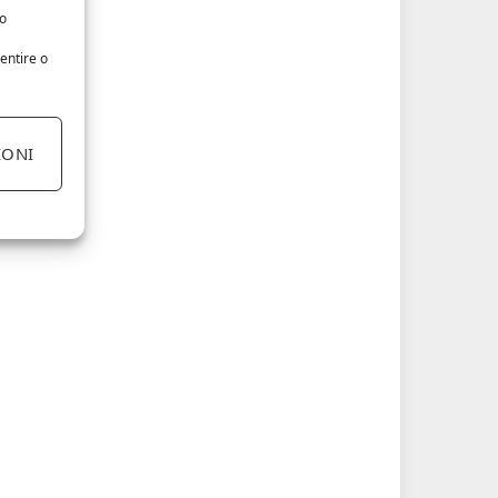
/o
entire o
IONI