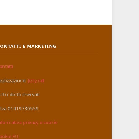
ONTATTI E MARKETING
ontatti
ealizzazione:
Jizzy.net
utti i diritti riservati
.Iva 01419730559
nformativa privacy e cookie
ookie EU