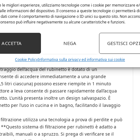
e le migliori esperienze, utilizziamo tecnologie come i cookie per memorizzare e
lle informazioni del dispositivo. Il consenso a queste tecnologie ci permetterà di
ior parte dei depuratori di acqua di rubinetto presenti
 dati come il comportamento di navigazione o ID unici su questo sito. Non accons
 caratterizzato da una lunga durata del filtro. Ogni filtro
l consenso può influire negativamente su alcune caratteristiche e funzioni.
ita, 2 volte più a lungo di molti altri sistemi di filtraggio
 Per creare un’acqua pulita definitiva, questo filtro da
ACCETTA
NEGA
GESTISCI OPZ
ra di carbone attivo (ACF). Questo filtro sostitutivo per
icacemente la crescita batterica e di ridurre il cloro e altri
Cookie Policy
Informativa sulla privacy ed informativa sui cookie
traggio dell’acqua del rubinetto è dotato di un
consente di accedere immediatamente a una grande
(0,5 litri ciascuna) possono essere riempite in 1 minuto
ore a leva consente di passare rapidamente dall’acqua
etto. L’unità presenta inoltre un design salvaspazio. È
etto per l’uso in cucina e in bagno, facilitando il lavaggio
ltrazione utilizza una tecnologia a prova di perdite e può
. **Questo sistema di filtrazione per rubinetti è adatto a
aibili, manuali o a spruzzo. Si prega di verificare se il