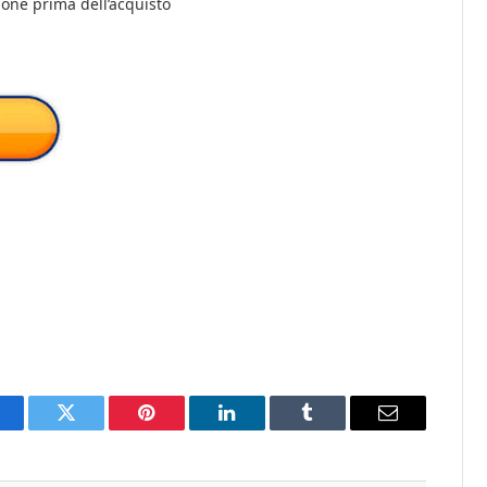
ione prima dell’acquisto
acebook
Twitter
Pinterest
LinkedIn
Tumblr
Email