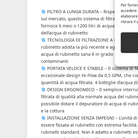
Per fornir
accedere a
FILTRO A LUNGA DURATA – Rispetto alla magg
elaborare
sul mercato, questo sistema di filtrazione ACF è
ritirare i
fornisce 6 mesi o 1200 litri di acqua fresca e pul
dell’acqua di rubinetto
TECNOLOGIA DI FILTRAZIONE A CINQUE STADI –
rubinetto adotta la più recente e aggiornata fib
acqua di rubinetto sana è in grado di inibire eff
contaminanti
PORTATA VELOCE E STABILE – Il sistema di fil
eccezionale design Hi-Flow da 0,5 GPM, che 
quantità di acqua filtrata. 4 bottiglie d’acqua 
DESIGN ERGONOMICO – Il semplice interrutt
filtrata di qualità alla normale acqua del rubin
possibile dotare il depuratore di acqua di rubin
e la cottura
INSTALLAZIONE SENZA IMPEGNI – L’unità di fi
essere fissata al rubinetto con estrema facilità
rubinetti standard. Non è adatto a rubinetti estr