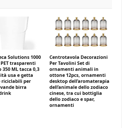
ca Solutions 1000
Centrotavola Decorazioni
 PET trasparenti
Per Tavolini Set di
350 ML tacca 0,3
ornamenti animali in
ità usa e getta
ottone 12pcs, ornamenti
 riciclabili per
desktop dell’aromaterapia
vande birra
dell’animale dello zodiaco
drink
cinese, tra cui bottiglia
dello zodiaco e spar,
ornamenti