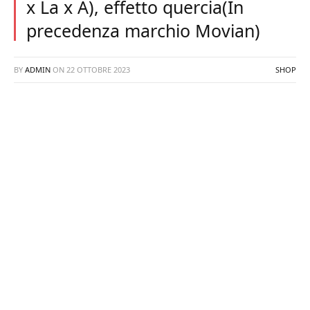
x La x A), effetto quercia(In
precedenza marchio Movian)
BY
ADMIN
ON
22 OTTOBRE 2023
SHOP