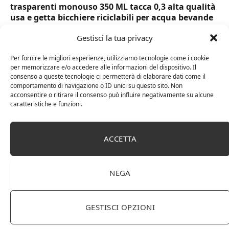
trasparenti monouso 350 ML tacca 0,3 alta qualità
usa e getta bicchiere riciclabili per acqua bevande
birra cocktail drink
Gestisci la tua privacy
Per fornire le migliori esperienze, utilizziamo tecnologie come i cookie
per memorizzare e/o accedere alle informazioni del dispositivo. Il
consenso a queste tecnologie ci permetterà di elaborare dati come il
comportamento di navigazione o ID unici su questo sito. Non
acconsentire o ritirare il consenso può influire negativamente su alcune
caratteristiche e funzioni.
ACCETTA
Centrotavola Decorazioni Per Tavolini Set di
NEGA
ornamenti animali in ottone 12pcs, ornamenti
desktop dell’aromaterapia dell’animale dello
zodiaco cinese, tra cui bottiglia dello zodiaco e
GESTISCI OPZIONI
spar, ornamenti