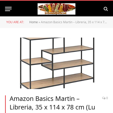
YOU ARE AT:
Home
»
Amazon Basics Martin – Libreria, 35 x 114 x 78 cm (Lu x La x A), effetto quercia(In precedenza marchio Movian)
Amazon Basics Martin –
0
Libreria, 35 x 114 x 78 cm (Lu