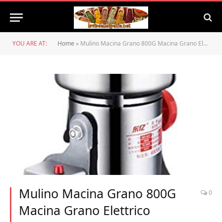
YOU ARE AT:
Home
»
Mulino Macina Grano 800G Macina Grano Elettrico Macina Polvere/Acciaio Inossidabile Ultra Grinder Macchina Polverizzatore/per La Casa Commerciale Erbe Spezie Pepe caffè Mais
Mulino Macina Grano 800G
0
Macina Grano Elettrico