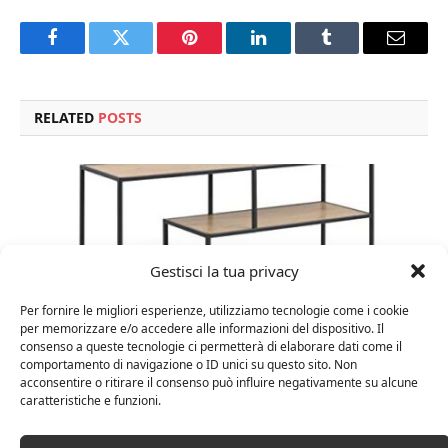
Facebook
Twitter
Pinterest
LinkedIn
Tumblr
Email
RELATED
POSTS
Gestisci la tua privacy
Per fornire le migliori esperienze, utilizziamo tecnologie come i cookie
per memorizzare e/o accedere alle informazioni del dispositivo. Il
consenso a queste tecnologie ci permetterà di elaborare dati come il
comportamento di navigazione o ID unici su questo sito. Non
acconsentire o ritirare il consenso può influire negativamente su alcune
caratteristiche e funzioni.
Amazon Basics Martin – Libreria, 35 x 114 x 78 cm
(Lu x La x A), effetto quercia(In precedenza