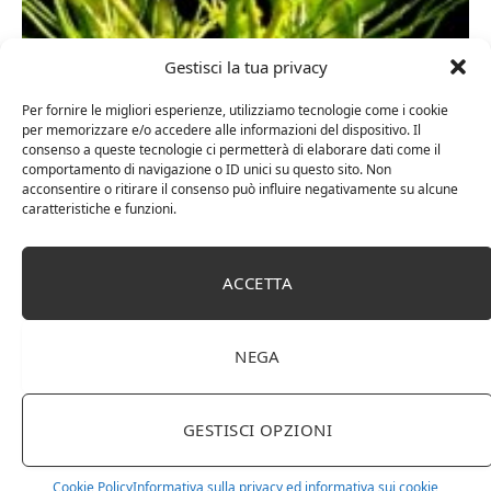
Gestisci la tua privacy
Per fornire le migliori esperienze, utilizziamo tecnologie come i cookie
per memorizzare e/o accedere alle informazioni del dispositivo. Il
La
Ferula asafoetida
è una grande
pianta perenne con fiori
consenso a queste tecnologie ci permetterà di elaborare dati come il
comportamento di navigazione o ID unici su questo sito. Non
gialli
, che può raggiungere anche i 3 metri e mezzo
acconsentire o ritirare il consenso può influire negativamente su alcune
d’altezza: il suo tronco viene tagliato alla radice e ne viene
caratteristiche e funzioni.
estratto un liquido lattiginoso, il quale, essiccandosi, si
trasforma nella solida e gommosa massa solida denominata
propriamente assafetida. Il suo colore, appena estratta, è
ACCETTA
giallo scuro all’esterno e bianchiccio all’interno: essa
proviene dall’Iran e dall’Afghanistan e in questi luoghi viene
considerata una verdura rara e deliziosa.
NEGA
In Oriente
, essa viene infatti usata comunemente ed è
ritenuta un ingrediente indispensabile per molte ricette
GESTISCI OPZIONI
indiane di tipo vegetariano a base di verdure e legumi (è
rarissimo infatti trovarla in piatti di carne o pesce).
Cookie Policy
Informativa sulla privacy ed informativa sui cookie