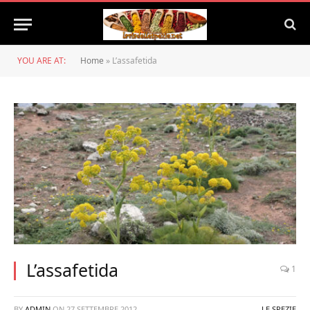
YOU ARE AT:
Home
»
L’assafetida
L’assafetida
1
BY
ADMIN
ON
27 SETTEMBRE 2012
LE SPEZIE