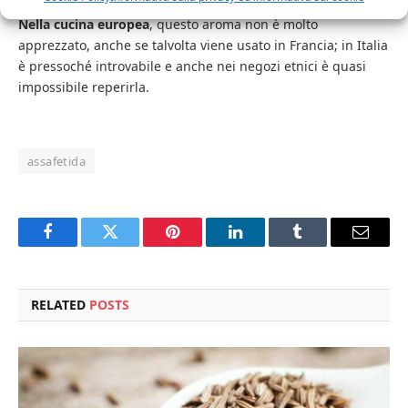
Nella cucina europea
, questo aroma non è molto
apprezzato, anche se talvolta viene usato in Francia; in Italia
è pressoché introvabile e anche nei negozi etnici è quasi
impossibile reperirla.
assafetida
Facebook
Twitter
Pinterest
LinkedIn
Tumblr
Email
RELATED
POSTS