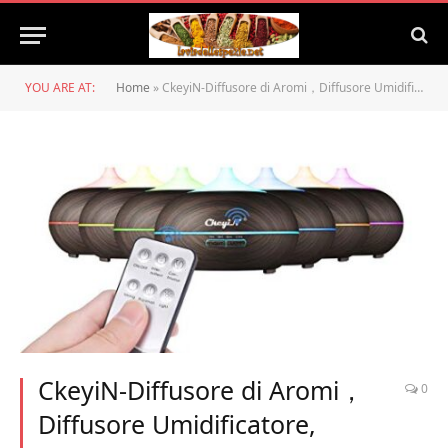
YOU ARE AT:
Home
»
CkeyiN-Diffusore di Aromi，Diffusore Umidificatore, Spegnimento Automatico, 7 luci LED, 4 modalità a Regolare Tempo e Telecomando, prefetto per Camera, Yoga, Spa,Capacità 550ML
CkeyiN-Diffusore di Aromi，
0
Diffusore Umidificatore,