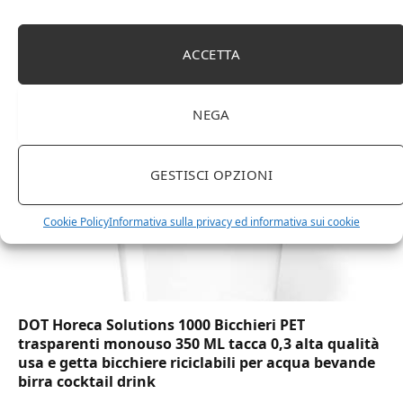
Amazon Basics Martin – Libreria, 35 x 114 x 78 cm
(Lu x La x A), effetto quercia(In precedenza
ACCETTA
marchio Movian)
NEGA
GESTISCI OPZIONI
Cookie Policy
Informativa sulla privacy ed informativa sui cookie
DOT Horeca Solutions 1000 Bicchieri PET
trasparenti monouso 350 ML tacca 0,3 alta qualità
usa e getta bicchiere riciclabili per acqua bevande
birra cocktail drink