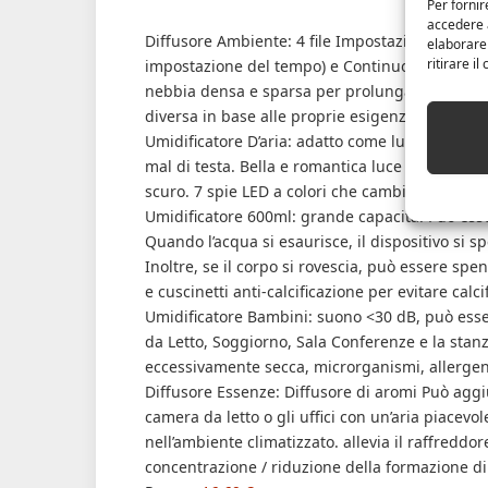
Per fornir
accedere a
Diffusore Ambiente: 4 file Impostazione del tem
elaborare
ritirare i
impostazione del tempo) e Continuo. 2 Uscita r
nebbia densa e sparsa per prolungare il tempo
diversa in base alle proprie esigenze.
Umidificatore D’aria: adatto come luce notturna a
mal di testa. Bella e romantica luce a LED con 7
scuro. 7 spie LED a colori che cambiano, scorrer
Umidificatore 600ml: grande capacità. Può esser
Quando l’acqua si esaurisce, il dispositivo si 
Inoltre, se il corpo si rovescia, può essere spe
e cuscinetti anti-calcificazione per evitare calcif
Umidificatore Bambini: suono <30 dB, può esser
da Letto, Soggiorno, Sala Conferenze e la stanz
eccessivamente secca, microrganismi, allergeni
Diffusore Essenze: Diffusore di aromi Può aggiu
camera da letto o gli uffici con un’aria piacevo
nell’ambiente climatizzato. allevia il raffreddor
concentrazione / riduzione della formazione di