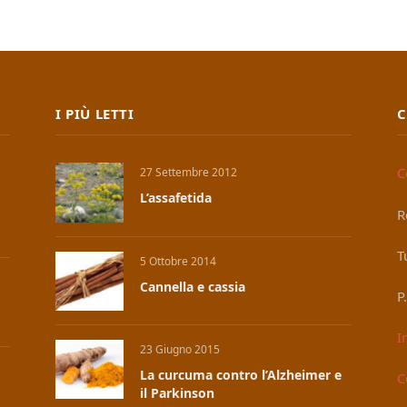
I PIÙ LETTI
C
C
27 Settembre 2012
L’assafetida
R
T
5 Ottobre 2014
Cannella e cassia
P
I
23 Giugno 2015
La curcuma contro l’Alzheimer e
C
il Parkinson