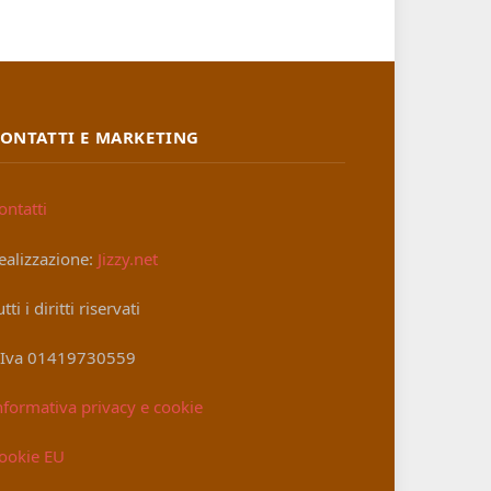
ONTATTI E MARKETING
ontatti
ealizzazione:
Jizzy.net
utti i diritti riservati
.Iva 01419730559
nformativa privacy e cookie
ookie EU