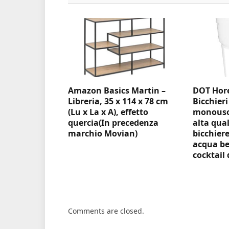
Amazon Basics Martin –
DOT Hore
Libreria, 35 x 114 x 78 cm
Bicchieri
(Lu x La x A), effetto
monouso 
quercia(In precedenza
alta qual
marchio Movian)
bicchiere
acqua be
cocktail 
Comments are closed.