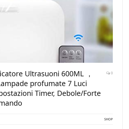
ficatore Ultrasuoni 600ML ，
0
li,Lampade profumate 7 Luci
postazioni Timer, Debole/Forte
omando
SHOP