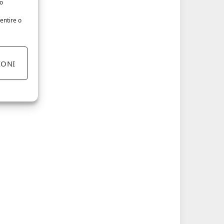
/o
entire o
IONI