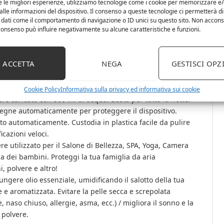
e le migliori esperienze, utilizziamo tecnologie come i cookie per memorizzare e
lle informazioni del dispositivo. Il consenso a queste tecnologie ci permetterà di
po: 60 minuti, 120 minuti, 180 minuti (3 tipi di
 dati come il comportamento di navigazione o ID unici su questo sito. Non accons
l consenso può influire negativamente su alcune caratteristiche e funzioni.
egolabile del vapore acqueo: Debole / Forte. Passaggio tra
 di spruzzatura. È possibile scegliere una modalità ora
ACCETTA
NEGA
GESTISCI OPZ
 LED, allevia la depressione, lo stress, l’affaticamento e il
 colori diversi, ogni colore può essere più chiaro o più
e 7 colori o impostarlo sul tuo preferito.
Cookie Policy
Informativa sulla privacy ed informativa sui cookie
e caricato con 500 ml di acqua. Basta per tutta la notte.
spegne automaticamente per proteggere il dispositivo.
nto automaticamente. Custodia in plastica facile da pulire
icazioni veloci.
e utilizzato per il Salone di Bellezza, SPA, Yoga, Camera
a dei bambini. Proteggi la tua famiglia da aria
, polvere e altro!
ngere olio essenziale, umidificando il salotto della tua
le e aromatizzata. Evitare la pelle secca e screpolata
e, naso chiuso, allergie, asma, ecc.) / migliora il sonno e la
 polvere.