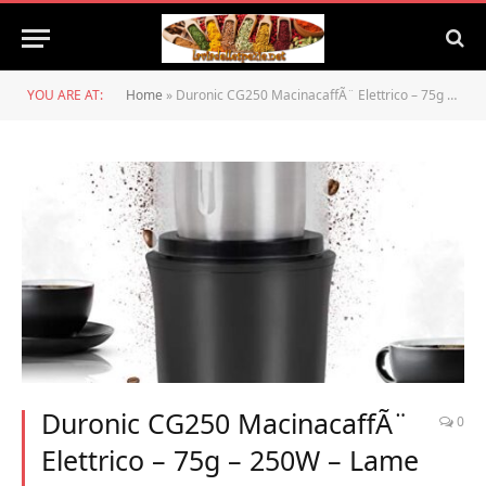
YOU ARE AT:
Home
»
Duronic CG250 MacinacaffÃ¨ Elettrico – 75g – 250W – Lame in Acciaio INOX – Macina CaffÃ¨ – Grinder – Chicchi di CaffÃ¨/Spezie/Erbe/Frutta Secca/Zucchero
Duronic CG250 MacinacaffÃ¨
0
Elettrico – 75g – 250W – Lame