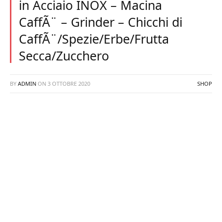
in Acciaio INOX – Macina
CaffÃ¨ – Grinder – Chicchi di
CaffÃ¨/Spezie/Erbe/Frutta
Secca/Zucchero
BY
ADMIN
ON
3 OTTOBRE 2020
SHOP