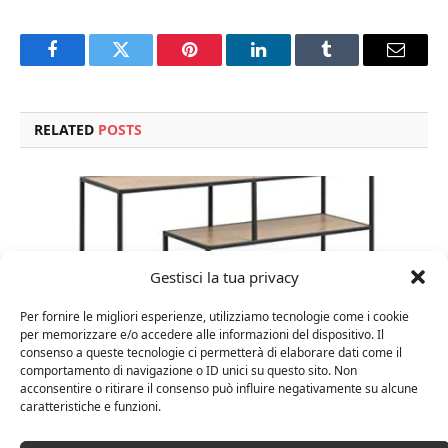
Facebook
Twitter
Pinterest
LinkedIn
Tumblr
Email
RELATED
POSTS
Gestisci la tua privacy
Per fornire le migliori esperienze, utilizziamo tecnologie come i cookie
per memorizzare e/o accedere alle informazioni del dispositivo. Il
consenso a queste tecnologie ci permetterà di elaborare dati come il
comportamento di navigazione o ID unici su questo sito. Non
acconsentire o ritirare il consenso può influire negativamente su alcune
caratteristiche e funzioni.
Amazon Basics Martin – Libreria, 35 x 114 x 78 cm
(Lu x La x A), effetto quercia(In precedenza