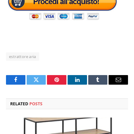
estrattore aria
Facebook
Twitter
Pinterest
LinkedIn
Tumblr
Email
RELATED
POSTS