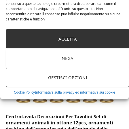
consenso a queste tecnologie ci permetterà di elaborare dati come il
comportamento di navigazione o ID unici su questo sito. Non
acconsentire o ritirare il consenso può influire negativamente su alcune
DOT Horeca Solutions 1000 Bicchieri PET
caratteristiche e funzioni.
trasparenti monouso 350 ML tacca 0,3 alta qualità
usa e getta bicchiere riciclabili per acqua bevande
birra cocktail drink
ACCETTA
NEGA
GESTISCI OPZIONI
Cookie Policy
Informativa sulla privacy ed informativa sui cookie
Centrotavola Decorazioni Per Tavolini Set di
ornamenti animali in ottone 12pcs, ornamenti
desktop dell’aromaterapia dell’animale dello