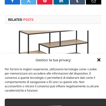
Facebook
Twitter
Pinterest
LinkedIn
Tumblr
Email
RELATED
POSTS
Gestisci la tua privacy
Per fornire le migliori esperienze, utilizziamo tecnologie come i cookie
per memorizzare e/o accedere alle informazioni del dispositivo. Il
consenso a queste tecnologie ci permetterà di elaborare dati come il
comportamento di navigazione o ID unici su questo sito. Non
acconsentire o ritirare il consenso può influire negativamente su alcune
Amazon Basics Martin – Libreria, 35 x 114 x 78 cm
caratteristiche e funzioni.
(Lu x La x A), effetto quercia(In precedenza
marchio Movian)