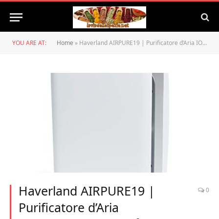
YOU ARE AT:
Home
»
Haverland AIRPURE19 | Purificatore d’Aria IONIZZATORE | 80m² | Prefiltro + 2 Filtri | True HEPA | Deodorante | Elimina Inquinanti Odori Allergeni | 5 Livelli | Programmabile | Silenzioso
Haverland AIRPURE19 |
0
Purificatore d’Aria