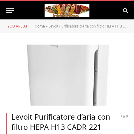
YOU ARE AT:
Home
»
Levoit Purificatore d’aria con filtro HEPA H13 CADR 221 m³/h, Air Purifier contro le allergie, odore di polline, con timer 2/4/8 ore, 23 dB, modalità sleep silenzioso per camera da letto
Levoit Purificatore d’aria con
0
filtro HEPA H13 CADR 221