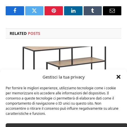
Facebook
Twitter
Pinterest
LinkedIn
Tumblr
Email
RELATED
POSTS
Gestisci la tua privacy
Per fornire le migliori esperienze, utilizziamo tecnologie come i cookie
per memorizzare e/o accedere alle informazioni del dispositivo. Il
consenso a queste tecnologie ci permetterà di elaborare dati come il
comportamento di navigazione o ID unici su questo sito. Non
acconsentire o ritirare il consenso può influire negativamente su alcune
caratteristiche e funzioni.
Amazon Basics Martin – Libreria, 35 x 114 x 78 cm
(Lu x La x A), effetto quercia(In precedenza