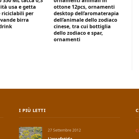
350 ML tacca 0,3
ornamenti animali in
ità usa e getta
ottone 12pcs, ornamenti
 riciclabili per
desktop dell’aromaterapia
vande birra
dell’animale dello zodiaco
drink
cinese, tra cui bottiglia
dello zodiaco e spar,
ornamenti
I PIÙ LETTI
C
C
27 Settembre 2012
L’assafetida