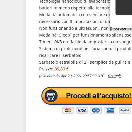
Tecnologia nanocloud di evaporazione naturale 
batteri in meno rispetto alla tecnologia a ultra
Modalità automatica con sensore digitale per co
necessario con 3 impostazioni di umidità a 40-5
Non funzionando a ultrasuoni, non produce l t
Modalità “Sleep” per funzionamento silenzioso e
Timer 1/4/8 ore facile da impostare, con speg
Sistema di protezione per l’aria sana: il prodott
ricaricare il serbatoio
Serbatoio estraibile di 2 l semplice da pulire e
Prezzo:
89,89 €
(alla data del Apr 20, 2021 20:57:33 UTC –
Dettagli
)