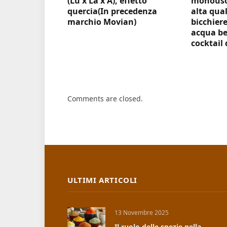
(Lu x La x A), effetto
monouso 
quercia(In precedenza
alta qual
marchio Movian)
bicchiere
acqua be
cocktail 
Comments are closed.
ULTIMI ARTICOLI
13 Novembre 2025
Il ruolo delle spezie nella