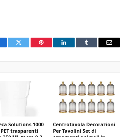
acebook
Twitter
Pinterest
LinkedIn
Tumblr
Email
ca Solutions 1000
Centrotavola Decorazioni
 PET trasparenti
Per Tavolini Set di