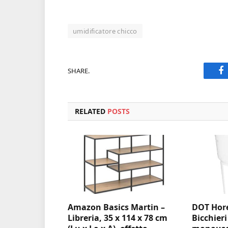
umidificatore chicco
SHARE.
F
RELATED
POSTS
Amazon Basics Martin –
DOT Hore
Libreria, 35 x 114 x 78 cm
Bicchieri