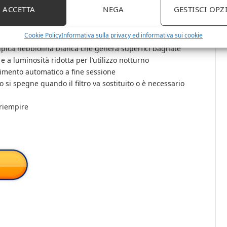
igienicamente più sicura, che emette nell’aria il 99% di
ACCETTA
NEGA
GESTISCI OPZ
suoni per rendere l’aria di casa più sana
ntrollare l’umidità dell’aria e accendersi solo quando
Cookie Policy
Informativa sulla privacy ed informativa sui cookie
0-60% per tenere il livello desiderato
ipica nebbiolina bianca che genera superfici bagnate
 a luminosità ridotta per l’utilizzo notturno
nimento automatico a fine sessione
o si spegne quando il filtro va sostituito o è necessario
 riempire