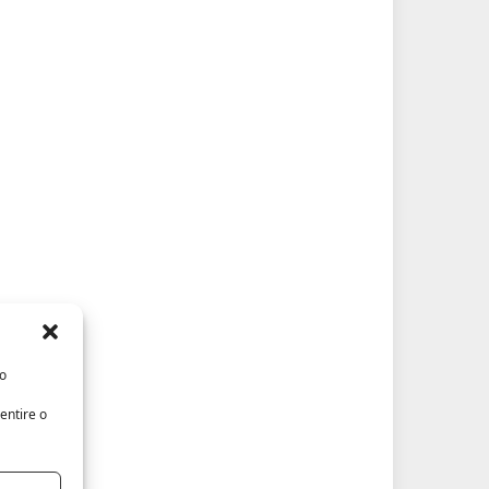
/o
entire o