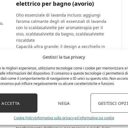
elettrico per bagno (avorio)
Olio essenziale di lavanda incluso: aggiungi
l’aroma calmante degli oli essenziali di lavanda
o.
con lo scaldasalviette per aromaterapia per il
viso, scaldasalviette da bagno, scaldasalviette
riscaldate
Capacità ultra grande: il design a secchiello in
plastica isolato ultra grande può ospitare fino a
Gestisci la tua privacy
due asciugamani da bagno oversize da 100 x 170
cm, accappatoi, coperta, pigiama e altro ancora
e le migliori esperienze, utilizziamo tecnologie come i cookie per memorizzare e
4 impostazioni del timer: avere sempre
lle informazioni del dispositivo. Il consenso a queste tecnologie ci permetterà di
asciugamani caldi pronti utilizzando il timer
 dati come il comportamento di navigazione o ID unici su questo sito. Non accons
l consenso può influire negativamente su alcune caratteristiche e funzioni.
integrato per riscaldare gli asciugamani per 15,
30, 45 o 60 minuti prima di spegnerli
automaticamente
ACCETTA
NEGA
GESTISCI OPZ
Conservazione dei cavi: il cavo integrato nella
base aiuta a mantenere ordinato il cavo di
alimentazione extra lungo quando non in uso
Cookie Policy
Informativa sulla privacy ed informativa sui cookie
Materiali naturali: adesivo in bambù naturale per