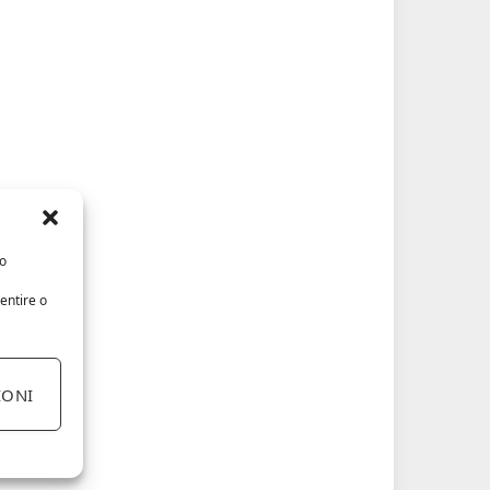
/o
entire o
IONI