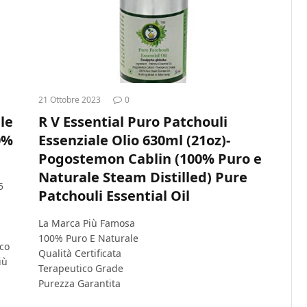
21 Ottobre 2023
0
le
R V Essential Puro Patchouli
0%
Essenziale Olio 630ml (21oz)-
Pogostemon Cablin (100% Puro e
Naturale Steam Distilled) Pure
5
Patchouli Essential Oil
La Marca Più Famosa
100% Puro E Naturale
ico
Qualità Certificata
iù
Terapeutico Grade
Purezza Garantita