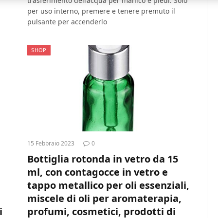
trasferimento dell’acqua per manico e piedi. Solo
per uso interno, premere e tenere premuto il
pulsante per accenderlo
SHOP
15 Febbraio 2023
0
Bottiglia rotonda in vetro da 15
ml, con contagocce in vetro e
tappo metallico per oli essenziali,
miscele di oli per aromaterapia,
i
profumi, cosmetici, prodotti di