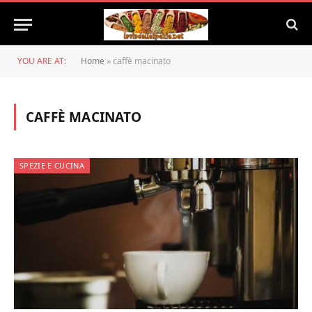
YOU ARE AT:
Home
»
caffè macinato
CAFFÈ MACINATO
SPEZIE E CUCINA