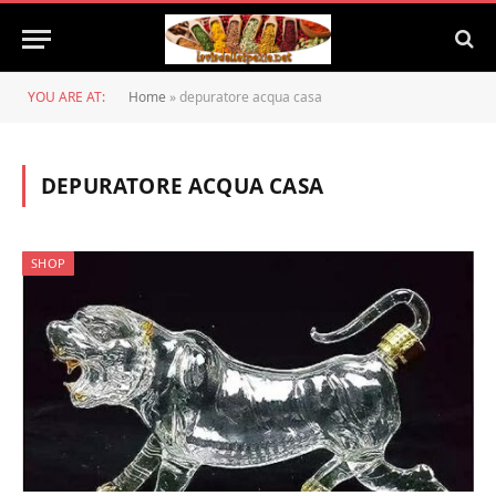
YOU ARE AT:
Home
»
depuratore acqua casa
DEPURATORE ACQUA CASA
SHOP