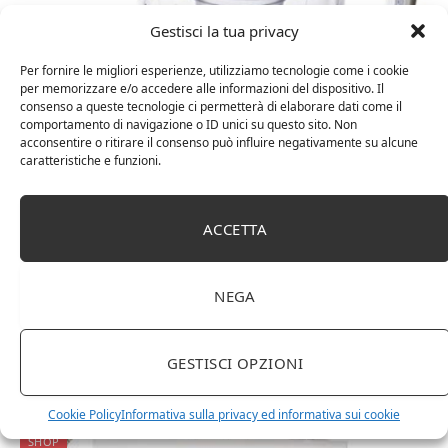
Gestisci la tua privacy
Per fornire le migliori esperienze, utilizziamo tecnologie come i cookie
per memorizzare e/o accedere alle informazioni del dispositivo. Il
consenso a queste tecnologie ci permetterà di elaborare dati come il
comportamento di navigazione o ID unici su questo sito. Non
acconsentire o ritirare il consenso può influire negativamente su alcune
caratteristiche e funzioni.
15 Febbraio 2023
0
Caraffa Filtrante Klar Water – Brocca
Acqua Filtrante da 3,5 L – Con Filtro
ACCETTA
Acqua per Rimuovere Fluoruro, PFAS,
Piombo, Microplastiche – PH Alcalino
NEGA
Purificatore acqua imbattibile – Filtra il 95% del fluoruro
presente nell’acqua del rubinetto e in bottiglia. Testato da
laboratori indipendenti nel Regno Unito.Brocca acqua
GESTISCI OPZIONI
filtrante senza BPA e ftalati -…
Cookie Policy
Informativa sulla privacy ed informativa sui cookie
SHOP