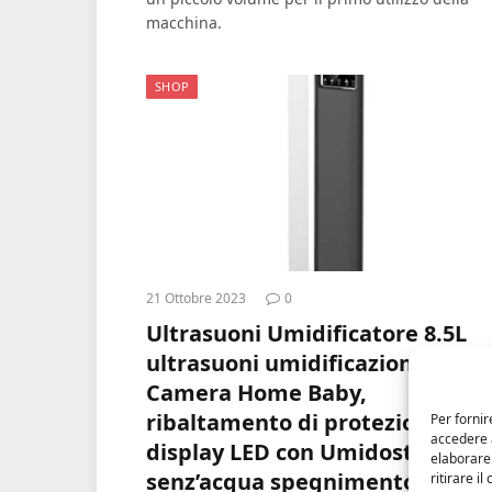
macchina.
SHOP
21 Ottobre 2023
0
Ultrasuoni Umidificatore 8.5L
ultrasuoni umidificazione gran
Camera Home Baby,
ribaltamento di protezione,
Per fornir
accedere a
display LED con Umidostato,
elaborare
senz’acqua spegnimento
ritirare i