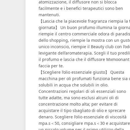
atomizzazione, il diffusore non si blocca
facilmente e i benefici terapeutici sono ben
mantenuti.
【Lascia che la piacevole fragranza riempia la 
giornata】 Un buon profumo illumina la giorna
riempie il centro commerciale odora di paradi
dello shopping, riempie la mostra con un gust
unico inconscio, riempie il Beauty club con l’o
levigante dell’aromaterapia. Scegli il tuo predil
il profumo e lascia che il diffusore Mxmoonant
faccia per te.
【Scegliere l’olio essenziale giusto】 Questa
macchina per oli profumati funziona bene sia 
solubili in acqua che solubili in olio.
Concentrazioni regolari di oli essenziali sono
tutte adatte, ma sono esclusi alcuni oli di
concentrazione molto alta; per evitare di
acquistare il tipo sbagliato di olio e sprecare
denaro. Scegliere l’olio essenziale di viscosità
mpa.s＜50, consigliare mpa.s＜30 e acquistare
un piccolo volume per il primo utilizzo della