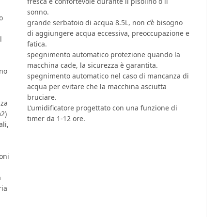
fresca e confortevole durante il pisolino o il
sonno.
o
grande serbatoio di acqua 8.5L, non c’è bisogno
di aggiungere acqua eccessiva, preoccupazione e
l
fatica.
spegnimento automatico protezione quando la
macchina cade, la sicurezza è garantita.
ano
spegnimento automatico nel caso di mancanza di
acqua per evitare che la macchina asciutta
bruciare.
nza
L’umidificatore progettato con una funzione di
2)
timer da 1-12 ore.
li,
oni
a
ria