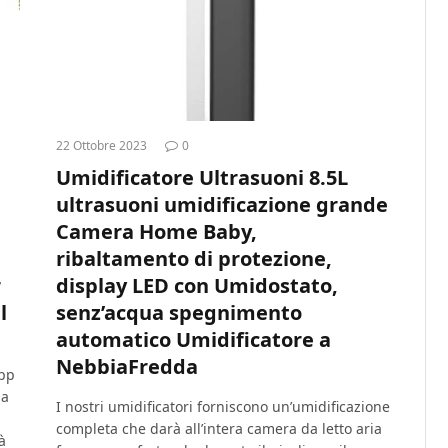
22 Ottobre 2023
0
Umidificatore Ultrasuoni 8.5L
ultrasuoni umidificazione grande
Camera Home Baby,
ribaltamento di protezione,
r
display LED con Umidostato,
l
senz’acqua spegnimento
automatico Umidificatore a
NebbiaFredda
app
la
I nostri umidificatori forniscono un’umidificazione
i
completa che darà all’intera camera da letto aria
à