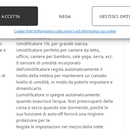
spegnimento automatico senza
acqua, 15L .U
ACCETTA
NEGA
GESTISCI OPZ
Riempire la tua stanza con i tuoi oli essenziali
re
preferiti mentre ti godi la foschia fresca
Cookie Policy
Informativa sulla privacy ed informativa sui cookie
dell’umidificatore
o
Umidificatore 15L per grande stanza.
e e
Umidificatore perfetto per camere da letto,
ufficio, camere per bambini, sale yoga, serra, ecc.
a
Il sensore di umidità incorporato
dell’umidificatore regola automaticamente il
 di
livello della nebbia per mantenere un comodo
livello di umidità, in modo da poterlo impostare e
dimenticarlo.
L’umidificatore si spegne automaticamente
quando esaurisce l’acqua. Non preoccuparti della
corsa a secco quando stai dormendo, poiché la
sua funzione di auto-off fornirà una migliore
protezione per te.
Regola le impostazioni nel mezzo della notte