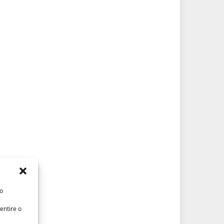
/o
entire o