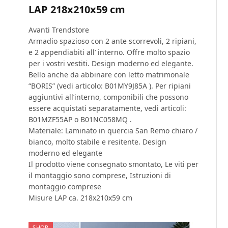
LAP 218x210x59 cm
Avanti Trendstore
Armadio spazioso con 2 ante scorrevoli, 2 ripiani,
e 2 appendiabiti all’ interno. Offre molto spazio
per i vostri vestiti. Design moderno ed elegante.
Bello anche da abbinare con letto matrimonale
“BORIS” (vedi articolo: B01MY9J85A ). Per ripiani
aggiuntivi all’interno, componibili che possono
essere acquistati separatamente, vedi articoli:
B01MZF55AP o B01NC058MQ .
Materiale: Laminato in quercia San Remo chiaro /
bianco, molto stabile e resitente. Design
moderno ed elegante
Il prodotto viene consegnato smontato, Le viti per
il montaggio sono comprese, Istruzioni di
montaggio comprese
Misure LAP ca. 218x210x59 cm
SHOP