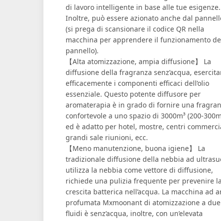
di lavoro intelligente in base alle tue esigenze.
Inoltre, può essere azionato anche dal pannell
(si prega di scansionare il codice QR nella
macchina per apprendere il funzionamento de
pannello).
【Alta atomizzazione, ampia diffusione】 La
diffusione della fragranza senz’acqua, esercit
efficacemente i componenti efficaci dell’olio
essenziale. Questo potente diffusore per
aromaterapia è in grado di fornire una fragra
confortevole a uno spazio di 3000m³ (200-300m
ed è adatto per hotel, mostre, centri commercia
grandi sale riunioni, ecc.
【Meno manutenzione, buona igiene】 La
tradizionale diffusione della nebbia ad ultrasu
utilizza la nebbia come vettore di diffusione,
richiede una pulizia frequente per prevenire l
crescita batterica nell’acqua. La macchina ad a
profumata Mxmoonant di atomizzazione a due
fluidi è senz’acqua, inoltre, con un’elevata