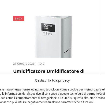
SHOP
21 Ottobre 2023
0
Umidificatore Umidificatore di
de
riempimento superiore a
Gestisci la tua privacy
pavimento, umidificatore di
tempistica commerciale di
e le migliori esperienze, utilizziamo tecnologie come i cookie per memorizzare e
lle informazioni del dispositivo. Il consenso a queste tecnologie ci permetterà di
grande capacità, umidità
 dati come il comportamento di navigazione o ID unici su questo sito. Non accons
costante intelligente e
l consenso può influire negativamente su alcune caratteristiche e funzioni.