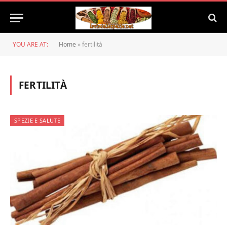
YOU ARE AT:
Home
»
fertilità
FERTILITÀ
SPEZIE E SALUTE