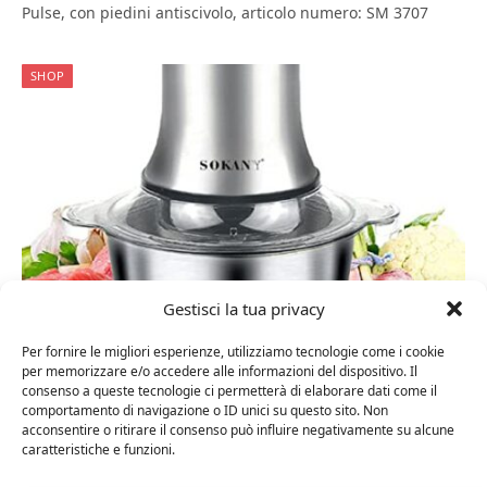
Pulse, con piedini antiscivolo, articolo numero: SM 3707
SHOP
Gestisci la tua privacy
20 Ottobre 2023
0
Per fornire le migliori esperienze, utilizziamo tecnologie come i cookie
SOKANY Tritatutto Elettrico Ciotola in
per memorizzare e/o accedere alle informazioni del dispositivo. Il
Acciaio Inox 2 Velocità con 4 Lame
consenso a queste tecnologie ci permetterà di elaborare dati come il
comportamento di navigazione o ID unici su questo sito. Non
Affilate Frullatore Tritatutto con Motore
acconsentire o ritirare il consenso può influire negativamente su alcune
Potente Robot da Cucina per Frutta
caratteristiche e funzioni.
Verdura Carne Spezie (LB7005A, 800W,