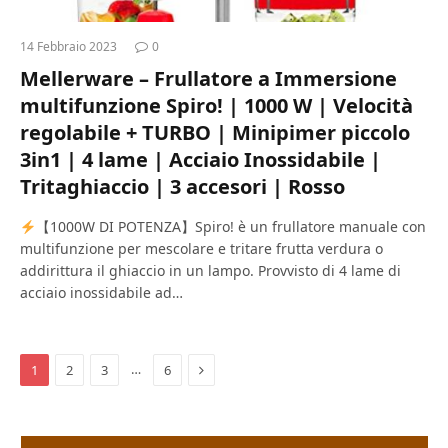
14 Febbraio 2023
0
Mellerware – Frullatore a Immersione
multifunzione Spiro! | 1000 W | Velocità
regolabile + TURBO | Minipimer piccolo
3in1 | 4 lame | Acciaio Inossidabile |
Tritaghiaccio | 3 accesori | Rosso
【1000W DI POTENZA】Spiro! è un frullatore manuale con
multifunzione per mescolare e tritare frutta verdura o
addirittura il ghiaccio in un lampo. Provvisto di 4 lame di
acciaio inossidabile ad…
Next
…
1
2
3
6