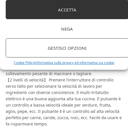
3L)
ACCETTA
【Multi-trituratore elettrico】 Il trituratore elettrico SOKANY
è dotato di 4 lame in acciaio inossidabile e 2 livelli di velocità
NEGA
tra cui scegliere. Puoi facilmente tritare e macinare vari
ingredienti come cipolle, carne, prosciutto, aglio, cipolle,
erbette.
GESTISCI OPZIONI
【Efficiente e durevole】 Il motore da e 4 lame in acciaio
inossidabile consentono di macinare e tritare nel più breve
tempo possibile. Il set di coltelli è stato migliorato per
Cookie Policy
Informativa sulla privacy ed informativa sui cookie
renderlo più resistente e abbastanza forte da gestire il
sollevamento pesante di macinare o tagliare.
【2 livelli di velocità】 Premere l’interruttore di controllo
verso l’alto per selezionare la velocità di lavoro per
ingredienti con diverse consistenze. Il multi-tritatutto
elettrico è una buona aggiunta alla tua cucina. Il pulsante è
un controllo a bassa velocità ideale per verdure, frutta,
aglio, pepe, ecc. Il pulsante Ⅱ è un controllo ad alta velocità
perfetto per carne, carote, zucca, noci, ecc. Facile da usare e
fa risparmiare tempo.