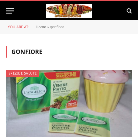
YOU ARE AT:
Home
»
gonfiore
GONFIORE
SPEZIE E SALUTE