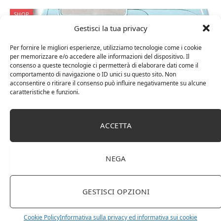
SHOP
Gestisci la tua privacy
Per fornire le migliori esperienze, utilizziamo tecnologie come i cookie
per memorizzare e/o accedere alle informazioni del dispositivo. Il
consenso a queste tecnologie ci permetterà di elaborare dati come il
comportamento di navigazione o ID unici su questo sito. Non
acconsentire o ritirare il consenso può influire negativamente su alcune
caratteristiche e funzioni.
ACCETTA
13 Febbraio 2023
0
Impastatrici Robot da acciaio
inossidabile Tilt-Head 8-Velocità
NEGA
multifunzione della cucina della casa
completamente automatica Piccolo Chef
GESTISCI OPZIONI
macchina, Frullino, Dough Mixer
Sbattitori elettrici
Cookie Policy
Informativa sulla privacy ed informativa sui cookie