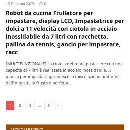
13 Febbraio 2023
0
Robot da cucina Frullatore per
impastare, display LCD, Impastatrice per
dolci a 11 velocità con ciotola in acciaio
inossidabile da 7 litri con racchetta,
pallina da tennis, gancio per impastare,
racc
[MULTIFUNZIONALE] La ciotola del robot pasticcere con una
capacità di 7 litri è realizzata in acciaio inossidabile, Il
gancio per impastare garantisce la miscelazione uniforme
dell’impasto, la frusta è perfetta…
Next
…
1
2
3
6
ARTICOLI RECENTI