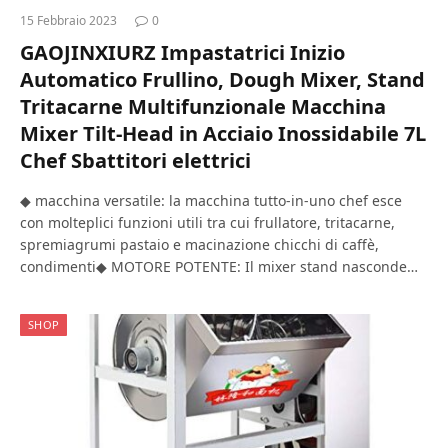
15 Febbraio 2023
0
GAOJINXIURZ Impastatrici Inizio
Automatico Frullino, Dough Mixer, Stand
Tritacarne Multifunzionale Macchina
Mixer Tilt-Head in Acciaio Inossidabile 7L
Chef Sbattitori elettrici
◆ macchina versatile: la macchina tutto-in-uno chef esce
con molteplici funzioni utili tra cui frullatore, tritacarne,
spremiagrumi pastaio e macinazione chicchi di caffè,
condimenti◆ MOTORE POTENTE: Il mixer stand nasconde…
SHOP