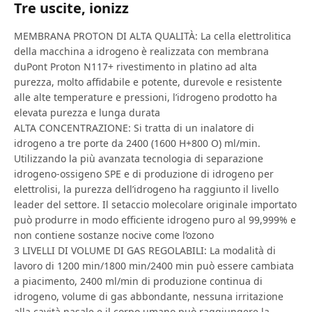
Tre uscite, ionizz
MEMBRANA PROTON DI ALTA QUALITÀ: La cella elettrolitica
della macchina a idrogeno è realizzata con membrana
duPont Proton N117+ rivestimento in platino ad alta
purezza, molto affidabile e potente, durevole e resistente
alle alte temperature e pressioni, l’idrogeno prodotto ha
elevata purezza e lunga durata
ALTA CONCENTRAZIONE: Si tratta di un inalatore di
idrogeno a tre porte da 2400 (1600 H+800 O) ml/min.
Utilizzando la più avanzata tecnologia di separazione
idrogeno-ossigeno SPE e di produzione di idrogeno per
elettrolisi, la purezza dell’idrogeno ha raggiunto il livello
leader del settore. Il setaccio molecolare originale importato
può produrre in modo efficiente idrogeno puro al 99,999% e
non contiene sostanze nocive come l’ozono
3 LIVELLI DI VOLUME DI GAS REGOLABILI: La modalità di
lavoro di 1200 min/1800 min/2400 min può essere cambiata
a piacimento, 2400 ml/min di produzione continua di
idrogeno, volume di gas abbondante, nessuna irritazione
alla cavità nasale e il corpo umano può raggiungere la