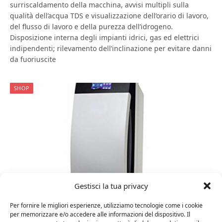
surriscaldamento della macchina, avvisi multipli sulla
qualità dell’acqua TDS e visualizzazione dell’orario di lavoro,
del flusso di lavoro e della purezza dell’idrogeno.
Disposizione interna degli impianti idrici, gas ed elettrici
indipendenti; rilevamento dell’inclinazione per evitare danni
da fuoriuscite
SHOP
Gestisci la tua privacy
20 Ottobre 2023
0
Per fornire le migliori esperienze, utilizziamo tecnologie come i cookie
per memorizzare e/o accedere alle informazioni del dispositivo. Il
Purificatore d’aria aria Cleaner