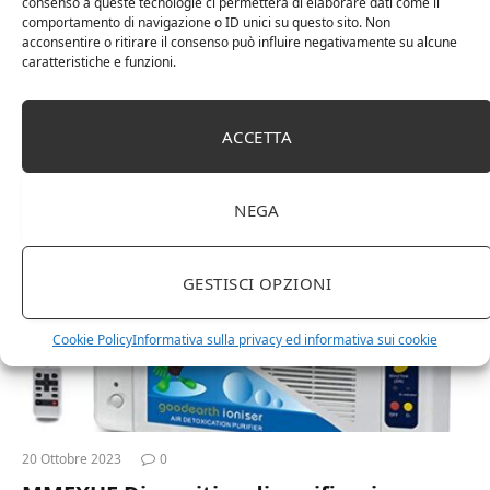
consenso a queste tecnologie ci permetterà di elaborare dati come il
elettrodomestici ozono negativo
comportamento di navigazione o ID unici su questo sito. Non
acconsentire o ritirare il consenso può influire negativamente su alcune
ionizzatore Elitzia ET8138
caratteristiche e funzioni.
LCD touch screen di controllo.
ABS materiale di protezione ambientale.
ACCETTA
Può essere tempo libero.
SHOP
NEGA
GESTISCI OPZIONI
Cookie Policy
Informativa sulla privacy ed informativa sui cookie
20 Ottobre 2023
0