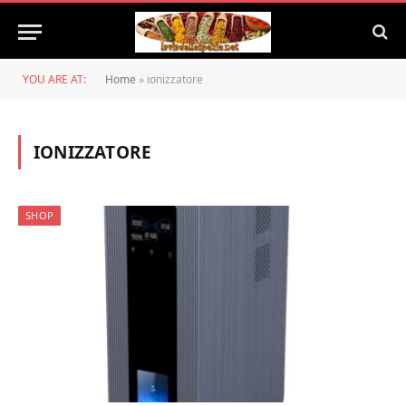
YOU ARE AT:
Home
»
ionizzatore
IONIZZATORE
SHOP