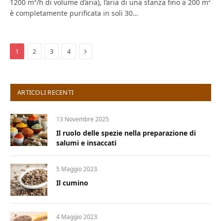
1200 m³/h di volume d’aria), l’aria di una stanza fino a 200 m²
è completamente purificata in soli 30…
Next
1
2
3
4
ARTICOLI RECENTI
13 Novembre 2025
Il ruolo delle spezie nella preparazione di
salumi e insaccati
5 Maggio 2023
Il cumino
4 Maggio 2023