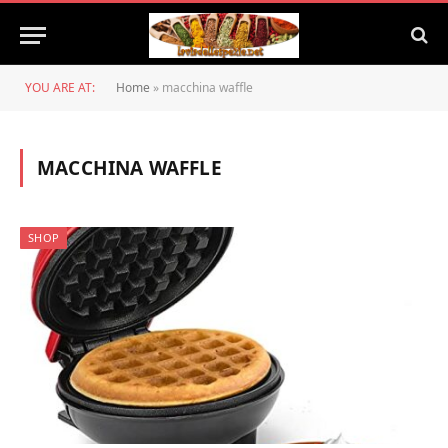
YOU ARE AT:
Home
»
macchina waffle
MACCHINA WAFFLE
SHOP