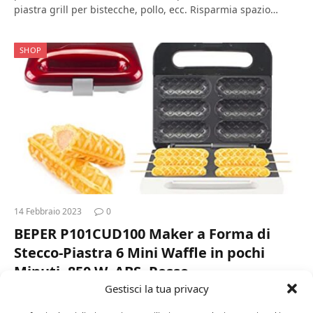
piastra grill per bistecche, pollo, ecc. Risparmia spazio…
SHOP
14 Febbraio 2023
0
BEPER P101CUD100 Maker a Forma di
Stecco-Piastra 6 Mini Waffle in pochi
Minuti, 850 W, ABS, Rosso
Gestisci la tua privacy
FUNZIONALITÁ: La piastra per waffle a stecco in materiale