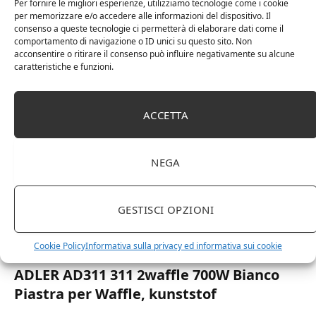
antiaderente e con impugnatura termoisolante. Prepara
Per fornire le migliori esperienze, utilizziamo tecnologie come i cookie
per memorizzare e/o accedere alle informazioni del dispositivo. Il
contemporaneamente fino a 6 waffle da passeggio pronti da
consenso a queste tecnologie ci permetterà di elaborare dati come il
gustare.VERSATILITÁ: In pochi minuti cuoce in modo
comportamento di navigazione o ID unici su questo sito. Non
uniforme…
acconsentire o ritirare il consenso può influire negativamente su alcune
caratteristiche e funzioni.
SHOP
ACCETTA
NEGA
GESTISCI OPZIONI
Cookie Policy
Informativa sulla privacy ed informativa sui cookie
13 Febbraio 2023
0
ADLER AD311 311 2waffle 700W Bianco
Piastra per Waffle, kunststof