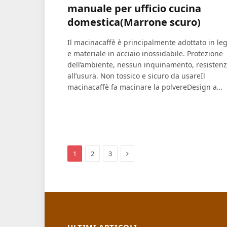
manuale per ufficio cucina
domestica(Marrone scuro)
Il macinacaffè è principalmente adottato in le
e materiale in acciaio inossidabile. Protezione
dell’ambiente, nessun inquinamento, resisten
all’usura. Non tossico e sicuro da usareIl
macinacaffè fa macinare la polvereDesign a…
Next
1
2
3
ULTIMI ARTICOLI