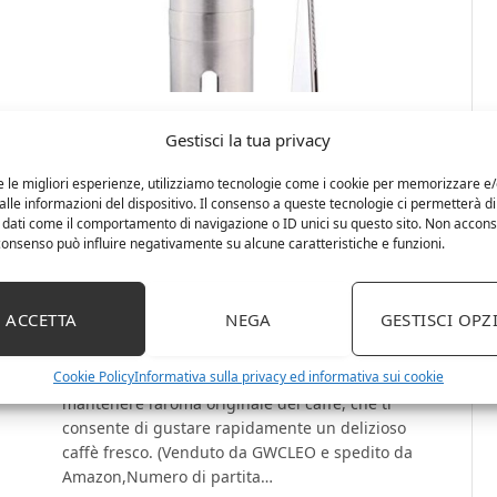
13 Febbraio 2023
0
Gestisci la tua privacy
GWCLEO Macinacaffè Manuale,
,
Macina caffè Americano Espresso
e le migliori esperienze, utilizziamo tecnologie come i cookie per memorizzare e
lle informazioni del dispositivo. Il consenso a queste tecnologie ci permetterà di
in Acciaio Inox con Regolabile
 dati come il comportamento di navigazione o ID unici su questo sito. Non accons
Grinder in Smerigliatrice
l consenso può influire negativamente su alcune caratteristiche e funzioni.
Ceramica Burr | Dimensioni
compatte perfette per la casa,
ACCETTA
NEGA
GESTISCI OPZ
n
L’Ufficio o Il Viaggio
Cookie Policy
Informativa sulla privacy ed informativa sui cookie
Design Manuale:La macinazione in ceramica può
oci
mantenere l’aroma originale del caffè, che ti
consente di gustare rapidamente un delizioso
caffè fresco. (Venduto da GWCLEO e spedito da
Amazon,Numero di partita…