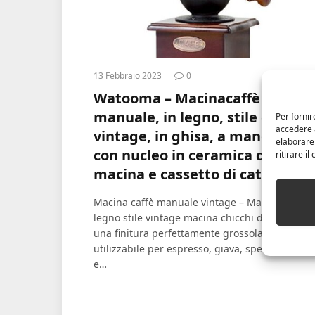
13 Febbraio 2023
0
Watooma – Macinacaffè
manuale, in legno, stile classico
Per fornir
accedere a
vintage, in ghisa, a manovella,
elaborare
con nucleo in ceramica di ferro,
ritirare i
macina e cassetto di cattura
Macina caffè manuale vintage – Macina caffè i
legno stile vintage macina chicchi di caffè per
una finitura perfettamente grossolana o fine;
utilizzabile per espresso, giava, spezie, erbe, n
e…