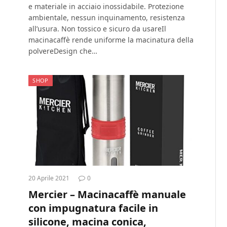
e materiale in acciaio inossidabile. Protezione
ambientale, nessun inquinamento, resistenza
all’usura. Non tossico e sicuro da usareIl
macinacaffè rende uniforme la macinatura della
polvereDesign che…
SHOP
20 Aprile 2021
0
Mercier – Macinacaffè manuale
con impugnatura facile in
silicone, macina conica,