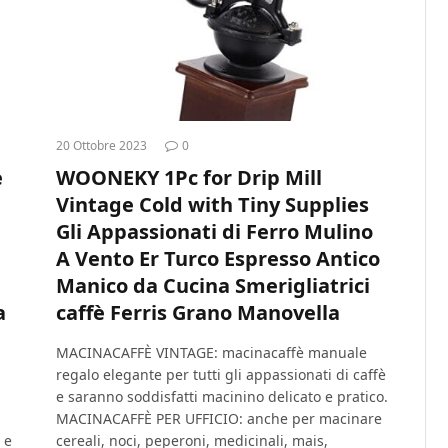
20 Ottobre 2023
0
e
WOONEKY 1Pc for Drip Mill
Vintage Cold with Tiny Supplies
Gli Appassionati di Ferro Mulino
A Vento Er Turco Espresso Antico
Manico da Cucina Smerigliatrici
a
caffè Ferris Grano Manovella
MACINACAFFÈ VINTAGE: macinacaffè manuale
regalo elegante per tutti gli appassionati di caffè
e saranno soddisfatti macinino delicato e pratico.
MACINACAFFÈ PER UFFICIO: anche per macinare
 e
cereali, noci, peperoni, medicinali, mais,