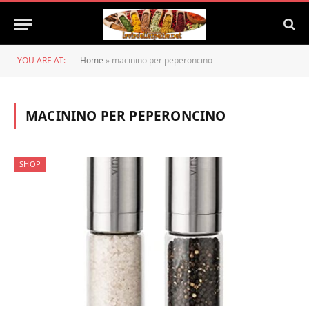
YOU ARE AT:
Home
»
macinino per peperoncino
MACININO PER PEPERONCINO
SHOP