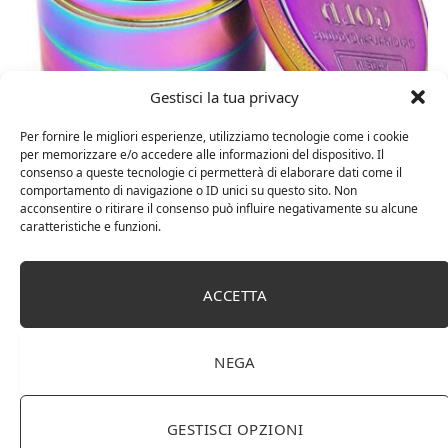
Gestisci la tua privacy
Per fornire le migliori esperienze, utilizziamo tecnologie come i cookie
per memorizzare e/o accedere alle informazioni del dispositivo. Il
15 Febbraio 2023
0
consenso a queste tecnologie ci permetterà di elaborare dati come il
comportamento di navigazione o ID unici su questo sito. Non
Grinder Portatile di Spezie Herb, Lega di
acconsentire o ritirare il consenso può influire negativamente su alcune
Zinco Grinder, Grinder per Spezia, Erba
caratteristiche e funzioni.
aromatica, Tabacco, Piante e pollini,
Adatto per Herb Grinder per Pepe,
ACCETTA
Peperoncino, Spezie, Flowers
【Materiale Altissima Qualità】：Premio, duraturo,
NEGA
smerigliatrice dell’erba resistente; Lo zinco è più resistente e
più duraturo dell’alluminio. Le nostre smerigliatrici sono
realizzati con il materiale di altissima qualità per assicurarsi
GESTISCI OPZIONI
di…