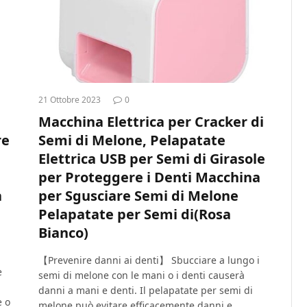
21 Ottobre 2023
0
Macchina Elettrica per Cracker di
re
Semi di Melone, Pelapatate
Elettrica USB per Semi di Girasole
per Proteggere i Denti Macchina
a
per Sgusciare Semi di Melone
Pelapatate per Semi di(Rosa
Bianco)
【Prevenire danni ai denti】 Sbucciare a lungo i
e
semi di melone con le mani o i denti causerà
danni a mani e denti. Il pelapatate per semi di
e o
melone può evitare efficacemente danni e