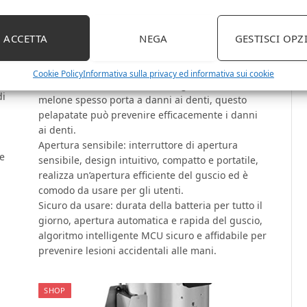
ia
ottico, che riduce efficacemente il danno ai semi
e
del guscio scrostato.
ACCETTA
NEGA
GESTISCI OPZ
Proteggi la tua salute: puoi distinguere i semi
buoni da quelli cattivi. L’aflatossina nei semi
ta,
cattivi influenzerà la salute delle persone.
Cookie Policy
Informativa sulla privacy ed informativa sui cookie
Prevenire i danni ai denti: mangiare semi di
di
melone spesso porta a danni ai denti, questo
pelapatate può prevenire efficacemente i danni
ai denti.
Apertura sensibile: interruttore di apertura
te
sensibile, design intuitivo, compatto e portatile,
realizza un’apertura efficiente del guscio ed è
comodo da usare per gli utenti.
Sicuro da usare: durata della batteria per tutto il
giorno, apertura automatica e rapida del guscio,
algoritmo intelligente MCU sicuro e affidabile per
prevenire lesioni accidentali alle mani.
SHOP