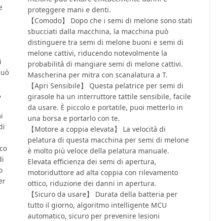
e
proteggere mani e denti.
【Comodo】 Dopo che i semi di melone sono stati
l
sbucciati dalla macchina, la macchina può
distinguere tra semi di melone buoni e semi di
melone cattivi, riducendo notevolmente la
i
probabilità di mangiare semi di melone cattivi.
può
Mascherina per mitra con scanalatura a T.
【Apri Sensibile】 Questa pelatrice per semi di
,
girasole ha un interruttore tattile sensibile, facile
da usare. È piccolo e portatile, puoi metterlo in
i
una borsa e portarlo con te.
di
【Motore a coppia elevata】 La velocità di
pelatura di questa macchina per semi di melone
ico
è molto più veloce della pelatura manuale.
di
Elevata efficienza dei semi di apertura,
o
motoriduttore ad alta coppia con rilevamento
er
ottico, riduzione dei danni in apertura.
【Sicuro da usare】 Durata della batteria per
a
tutto il giorno, algoritmo intelligente MCU
automatico, sicuro per prevenire lesioni