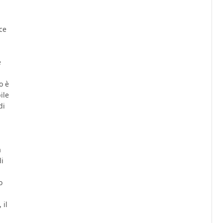
sce
e
o è
ile
di
a
di
o
 il