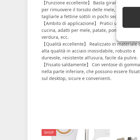
【Funzione eccellente】 Basta girare la manigl
per rimuovere il torsolo delle mele, sbucciarle 
tagliarle a fettine sottili in pochi secondi.
【Ambito di applicazione】 Pratici utensili da
cucina, adatti per mele, patate, pomodori, frut
verdura, ecc.
【Qualità eccellente】 Realizzato in materiale 
alta qualità in acciaio inossidabile, robusto e
durevole, resistente all’usura, facile da pulire.
【Fissato saldamente】 Con ventose di gomma
nella parte inferiore, che possono essere fissa
sul desktop, sicure e convenienti.
SHOP