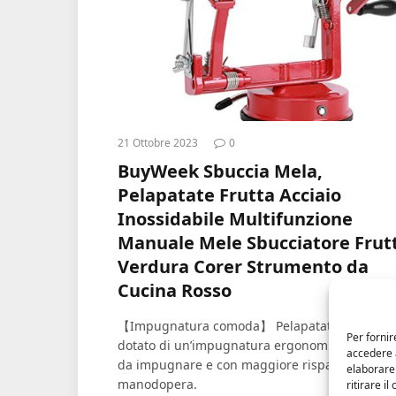
21 Ottobre 2023
0
BuyWeek Sbuccia Mela,
Pelapatate Frutta Acciaio
Inossidabile Multifunzione
Manuale Mele Sbucciatore Frut
Verdura Corer Strumento da
Cucina Rosso
【Impugnatura comoda】 Pelapatate manuale
Per fornir
dotato di un’impugnatura ergonomica, comod
accedere a
da impugnare e con maggiore risparmio di
elaborare
manodopera.
ritirare i