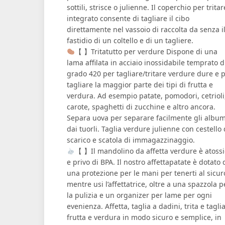
sottili, strisce o julienne. Il coperchio per tritar
integrato consente di tagliare il cibo
direttamente nel vassoio di raccolta da senza i
fastidio di un coltello e di un tagliere.
【 】Tritatutto per verdure Dispone di una
lama affilata in acciaio inossidabile temprato d
grado 420 per tagliare/tritare verdure dure e 
tagliare la maggior parte dei tipi di frutta e
verdura. Ad esempio patate, pomodori, cetrioli
carote, spaghetti di zucchine e altro ancora.
Separa uova per separare facilmente gli album
dai tuorli. Taglia verdure julienne con cestello 
scarico e scatola di immagazzinaggio.
【 】Il mandolino da affetta verdure è atoss
e privo di BPA. Il nostro affettapatate è dotato 
una protezione per le mani per tenerti al sicur
mentre usi l’affettatrice, oltre a una spazzola p
la pulizia e un organizer per lame per ogni
evenienza. Affetta, taglia a dadini, trita e tagli
frutta e verdura in modo sicuro e semplice, in