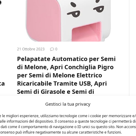
21 Ottobre 2023
0
Pelapatate Automatico per Semi
di Melone, Apri Conchiglia Pigro
per Semi di Melone Elettrico
ta
Ricaricabile Tramite USB, Apri
Semi di Girasole e Semi di
Girasole per Proteggere i
Gestisci la tua privacy
Denti(rosa bianco)
,
e le migliori esperienze, utilizziamo tecnologie come i cookie per memorizzare e
a
Motore ad alta coppia: alta efficienza
lle informazioni del dispositivo. Il consenso a queste tecnologie ci permetterà di
nell’apertura del guscio, uso stabile,
 dati come il comportamento di navigazione o ID unici su questo sito. Non accons
l consenso può influire negativamente su alcune caratteristiche e funzioni.
motoriduttore a coppia elevata, con rilevamento