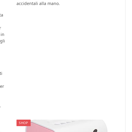
accidentali alla mano.
ta
r
 in
gli
ti
per
.
SHOP