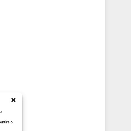
/o
entire o