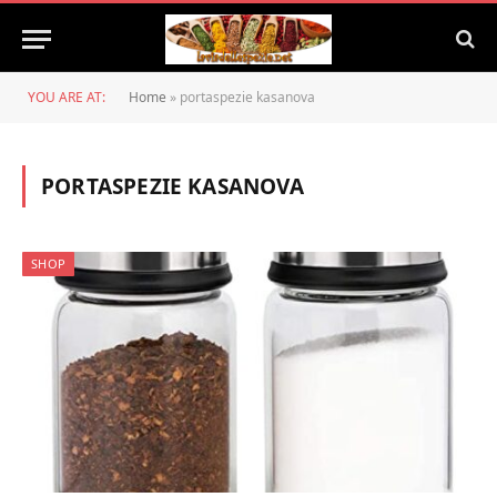
YOU ARE AT:
Home
»
portaspezie kasanova
PORTASPEZIE KASANOVA
SHOP