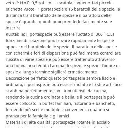
vetro è H x P: 9,5 × 4 cm. La scatola contiene 144 piccole
etichette vuote , 1 portaspezie e 16 barattoli delle spezie, la
distanza tra il barattolo delle spezie e il barattolo delle
spezie è grande, quindi puoi prenderlo facilmente su e
inserire
Ruotabile: il portaspezie può essere ruotato di 360 ° C.La
funzione di rotazione può trovare rapidamente le spezie
appese nel barattolo delle spezie. Il barattolo delle spezie
con schermi e fori di dispersione può facilmente controllare
l’uscita di varie spezie e può essere trattenuto attraverso
una buona aria tenuta L’aroma di spezie e spezie. L’odore di
spezie a lungo termine sigillerà ermeticamente
Decorazione perfetta: questo portaspezie sembra liscio e
ordinato, il portaspezie può essere ruotato e lo stile artistico
si abbina perfettamente con i tuoi utensili da cucina,
rendendo la cucina ordinata e bella, e il portaspezie può
essere collocato in buffet familiari, ristoranti e banchetti,
fornendo più scelte multiple e convenienza quando si
pranza per la famiglia e gli amici
Materiali di alta qualità: portaspezie rotante in acciaio