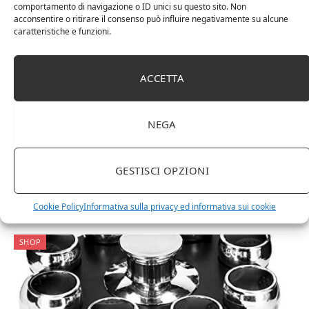
comportamento di navigazione o ID unici su questo sito. Non
acconsentire o ritirare il consenso può influire negativamente su alcune
caratteristiche e funzioni.
14 Febbraio 2023
0
ACCETTA
Relaxdays Portaspezie con 16 Barattoli,
Girevole a 360°, Tappi Spargispezie,
NEGA
Acciaio Inox, Argento
Contenitore: portaspezie capiente dotato di 16 vasetti per
GESTISCI OPZIONI
spezie ed erbe aromatiche (non incluse)Girevole: la base
girevole fa ruotare il contenitore a 360° – per barattoli
sempre a portata di…
Cookie Policy
Informativa sulla privacy ed informativa sui cookie
SHOP