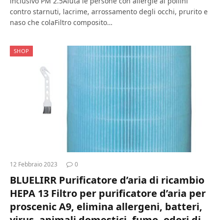
inclusivo PM 2.5Aiuta le persone con allergie ai pollini
contro starnuti, lacrime, arrossamento degli occhi, prurito e
naso che colaFiltro composito…
SHOP
12 Febbraio 2023
0
BLUELIRR Purificatore d’aria di ricambio
HEPA 13 Filtro per purificatore d’aria per
proscenic A9, elimina allergeni, batteri,
virus, animali domestici, fumo, odori di