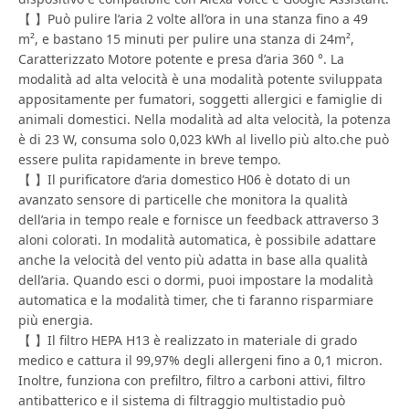
【 】Può pulire l’aria 2 volte all’ora in una stanza fino a 49
m², e bastano 15 minuti per pulire una stanza di 24m²,
Caratterizzato Motore potente e presa d’aria 360 °. La
modalità ad alta velocità è una modalità potente sviluppata
appositamente per fumatori, soggetti allergici e famiglie di
animali domestici. Nella modalità ad alta velocità, la potenza
è di 23 W, consuma solo 0,023 kWh al livello più alto.che può
essere pulita rapidamente in breve tempo.
【 】Il purificatore d’aria domestico H06 è dotato di un
avanzato sensore di particelle che monitora la qualità
dell’aria in tempo reale e fornisce un feedback attraverso 3
aloni colorati. In modalità automatica, è possibile adattare
anche la velocità del vento più adatta in base alla qualità
dell’aria. Quando esci o dormi, puoi impostare la modalità
automatica e la modalità timer, che ti faranno risparmiare
più energia.
【 】Il filtro HEPA H13 è realizzato in materiale di grado
medico e cattura il 99,97% degli allergeni fino a 0,1 micron.
Inoltre, funziona con prefiltro, filtro a carboni attivi, filtro
antibatterico e il sistema di filtraggio multistadio può