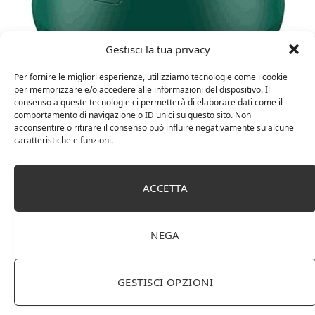
Gestisci la tua privacy
15 Febbraio 2023
0
MHBY Diffusore di aromi, umidificatore
Per fornire le migliori esperienze, utilizziamo tecnologie come i cookie
per memorizzare e/o accedere alle informazioni del dispositivo. Il
Purificatore d’Aria Atomizzatore ad
consenso a queste tecnologie ci permetterà di elaborare dati come il
ultrasuoni Diffusore di aromi LED Luce
comportamento di navigazione o ID unici su questo sito. Non
acconsentire o ritirare il consenso può influire negativamente su alcune
Ambientale 200 ML Purificatore d’Aria
caratteristiche e funzioni.
per Auto
Design unico: è il complemento perfetto per qualsiasi casa
ACCETTA
moderna, ufficio, palestra, spa o studio. Il tappo del
diffusore di oli essenziali è piccolo e portatile e può essere
facilmente…
NEGA
SHOP
GESTISCI OPZIONI