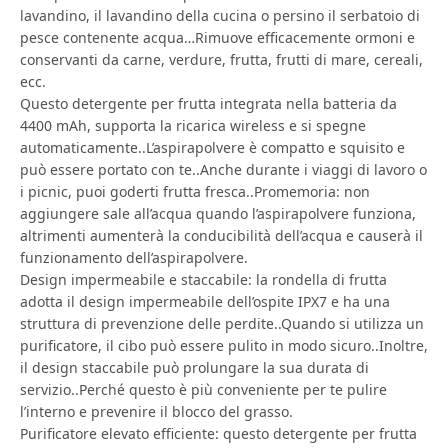
lavandino, il lavandino della cucina o persino il serbatoio di
pesce contenente acqua…Rimuove efficacemente ormoni e
conservanti da carne, verdure, frutta, frutti di mare, cereali,
ecc.
Questo detergente per frutta integrata nella batteria da
4400 mAh, supporta la ricarica wireless e si spegne
automaticamente..L’aspirapolvere è compatto e squisito e
può essere portato con te..Anche durante i viaggi di lavoro o
i picnic, puoi goderti frutta fresca..Promemoria: non
aggiungere sale all’acqua quando l’aspirapolvere funziona,
altrimenti aumenterà la conducibilità dell’acqua e causerà il
funzionamento dell’aspirapolvere.
Design impermeabile e staccabile: la rondella di frutta
adotta il design impermeabile dell’ospite IPX7 e ha una
struttura di prevenzione delle perdite..Quando si utilizza un
purificatore, il cibo può essere pulito in modo sicuro..Inoltre,
il design staccabile può prolungare la sua durata di
servizio..Perché questo è più conveniente per te pulire
l’interno e prevenire il blocco del grasso.
Purificatore elevato efficiente: questo detergente per frutta