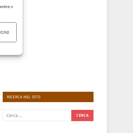
entire o
IONI
RICERCA NEL SITO