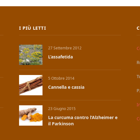
I PIÙ LETTI
C
C
27 Settembre 2012
L’assafetida
R
T
5 Ottobre 2014
Cannella e cassia
P
I
23 Giugno 2015
La curcuma contro l’Alzheimer e
C
il Parkinson