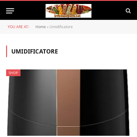
YOU ARE AT:
Home
»
Umidificatore
UMIDIFICATORE
SHOP