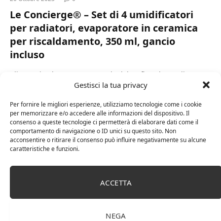
Le Concierge® – Set di 4 umidificatori
per radiatori, evaporatore in ceramica
per riscaldamento, 350 ml, gancio
incluso
Clima ottimale: una percentuale del 40 fino al 60% di
Gestisci la tua privacy
umidità è ottimale. Il nostro umidificatore garantisce il
massimo clima di benessere a casa e sul posto di lavoro.
Per fornire le migliori esperienze, utilizziamo tecnologie come i cookie
Nessun consumo energetico: a differenza degli umidificatori
per memorizzare e/o accedere alle informazioni del dispositivo. Il
elettrici, i nostri umidificatori sono silenziosi e non
consenso a queste tecnologie ci permetterà di elaborare dati come il
consumano energia.
comportamento di navigazione o ID unici su questo sito. Non
Design decorativo: gli umidificatori per il riscaldamento in
acconsentire o ritirare il consenso può influire negativamente su alcune
caratteristiche e funzioni.
ceramica sono una bella decorazione e valorizzano
visivamente le stanze. Inoltre, gli umidificatori sono
salvaspazio.
ACCETTA
Migliore supporto e gancio: affinché l’umidificatore trovi un
bel posto su tutti i termosifoni. Che si tratti di radiatori a
pannello o a tubo, il nostro umidificatore trova posto in ogni
NEGA
termosifone.