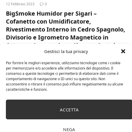
12 Febbraio 2023
0
BigSmoke Humidor per Sigari –
Cofanetto con Umidificatore,
Rivestimento Interno in Cedro Spagnolo,
Divisorio e Igrometro Magnetico in
Ottone – Accessori per Sigaro – Scatola
Gestisci la tua privacy
per 30 Sigari – Marrone
Per fornire le migliori esperienze, utilizziamo tecnologie come i cookie
PRESERVA L’AROMA E FRESCHEZZA – L’interno di questo
per memorizzare e/o accedere alle informazioni del dispositivo. Il
humidor è rivestito di cedro spagnolo, che mantiene
consenso a queste tecnologie ci permetterà di elaborare dati come il
l’interno uniformemente umido per aiutare a preservare il
comportamento di navigazione o ID unici su questo sito. Non
acconsentire o ritirare il consenso può influire negativamente su alcune
sapore e la freschezza dei tuoi…
caratteristiche e funzioni.
SHOP
ACCETTA
NEGA