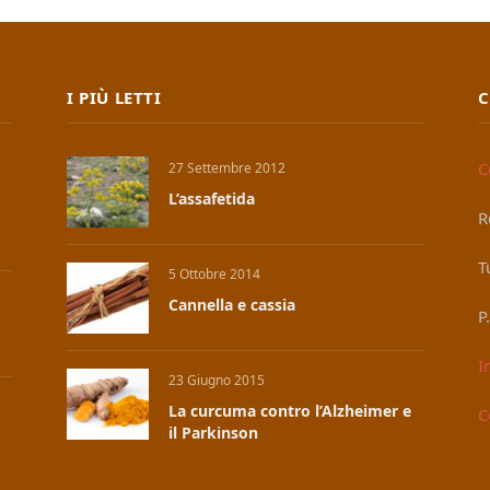
I PIÙ LETTI
C
C
27 Settembre 2012
L’assafetida
R
T
5 Ottobre 2014
Cannella e cassia
P
I
23 Giugno 2015
La curcuma contro l’Alzheimer e
C
il Parkinson