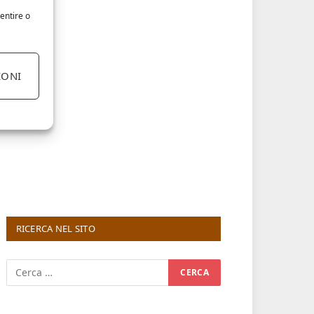
entire o
IONI
RICERCA NEL SITO