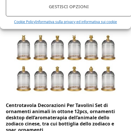
DOT Horeca Solutions 1000 Bicchieri PET
GESTISCI OPZIONI
trasparenti monouso 350 ML tacca 0,3 alta qualità
usa e getta bicchiere riciclabili per acqua bevande
Cookie Policy
Informativa sulla privacy ed informativa sui cookie
birra cocktail drink
Centrotavola Decorazioni Per Tavolini Set di
ornamenti animali in ottone 12pcs, ornamenti
desktop dell’aromaterapia dell’animale dello
zodiaco cinese, tra cui bottiglia dello zodiaco e
spar, ornamenti