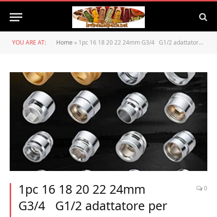
YOU ARE AT:
Home
»
1pc 16 18 20 22 24mm G3/4 G1/2 adattatore per aeratore rubinetto purificatore d’acqua da cucina, accessori per purificatore d’acqua, femmina 24, maschio 22
1pc 16 18 20 22 24mm
0
G3/4 G1/2 adattatore per