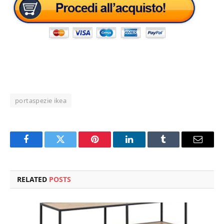
portaspezie ikea
Facebook
Twitter
Pinterest
LinkedIn
Tumblr
Email
RELATED
POSTS