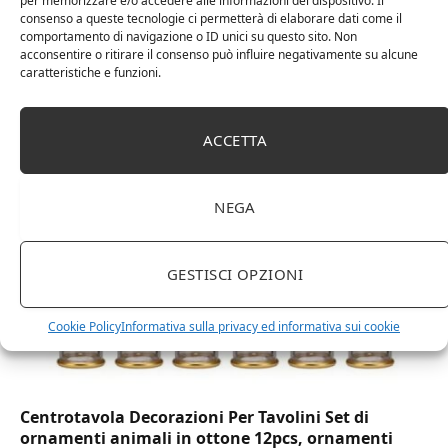
per memorizzare e/o accedere alle informazioni del dispositivo. Il
consenso a queste tecnologie ci permetterà di elaborare dati come il
comportamento di navigazione o ID unici su questo sito. Non
acconsentire o ritirare il consenso può influire negativamente su alcune
DOT Horeca Solutions 1000 Bicchieri PET
caratteristiche e funzioni.
trasparenti monouso 350 ML tacca 0,3 alta qualità
usa e getta bicchiere riciclabili per acqua bevande
birra cocktail drink
ACCETTA
NEGA
GESTISCI OPZIONI
Cookie Policy
Informativa sulla privacy ed informativa sui cookie
Centrotavola Decorazioni Per Tavolini Set di
ornamenti animali in ottone 12pcs, ornamenti