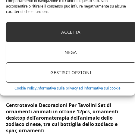
comportamento di navigazione o ID unici su questo sito. Non
DOT Horeca Solutions 1000 Bicchieri PET
acconsentire o ritirare il consenso può influire negativamente su alcune
trasparenti monouso 350 ML tacca 0,3 alta qualità
caratteristiche e funzioni.
usa e getta bicchiere riciclabili per acqua bevande
birra cocktail drink
ACCETTA
NEGA
GESTISCI OPZIONI
Cookie Policy
Informativa sulla privacy ed informativa sui cookie
Centrotavola Decorazioni Per Tavolini Set di
ornamenti animali in ottone 12pcs, ornamenti
desktop dell’aromaterapia dell’animale dello
zodiaco cinese, tra cui bottiglia dello zodiaco e
spar, ornamenti