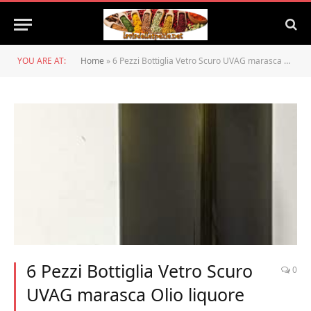
YOU ARE AT:
Home
»
6 Pezzi Bottiglia Vetro Scuro UVAG marasca Olio liquore Quadra 1000 ml con Tappo
6 Pezzi Bottiglia Vetro Scuro
0
UVAG marasca Olio liquore