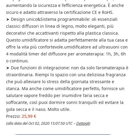
aumentando la sicurezza e l’efficienza energetica. È anche
sicuro e adatto attraverso la certificazione CE e RoHS.
➤ Design unico&Sistema programmabile: oli essenziali
classici diffusori in linea di legno, molto eleganti, più
decorativi che accattivanti rispetto alla plastica classica.
Questo umidificatore si adatta perfettamente alla tua casa e
offre la vita più confortevole.umidificatore ad ultrasuoni con
4 modalità timer del diffusore per aromaterapia: 1h, 3h, 6h
o continuo.
➤ Due funzioni di integrazione: non da solo l’aromaterapia è
straordinaria. Riempi lo spazio con una deliziosa fragranza
che può alleviare lo stress della giornata stressante e
stanca. Ma anche come umidificatore perfetto, fornisce un
salutare vapore freddo per inumidire l’aria secca e
soffocante, così puoi dormire sonni tranquilli ed evitare la
gola secca e il naso. Molto utile.
Prezzo:
25,99 €
(alla data del Oct 02, 2020 15:07:50 UTC –
Dettagli
)