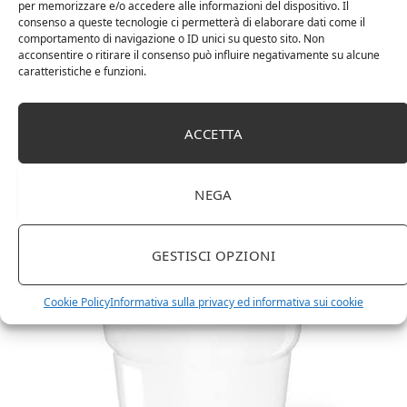
per memorizzare e/o accedere alle informazioni del dispositivo. Il
consenso a queste tecnologie ci permetterà di elaborare dati come il
comportamento di navigazione o ID unici su questo sito. Non
acconsentire o ritirare il consenso può influire negativamente su alcune
caratteristiche e funzioni.
ACCETTA
Amazon Basics Martin – Libreria, 35 x 114 x 78 cm
NEGA
(Lu x La x A), effetto quercia(In precedenza
marchio Movian)
GESTISCI OPZIONI
Cookie Policy
Informativa sulla privacy ed informativa sui cookie