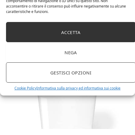
comportamento di navigazione o ID unici su questo sito. Non
acconsentire o ritirare il consenso può influire negativamente su alcune
caratteristiche e funzioni.
ACCETTA
Amazon Basics Martin – Libreria, 35 x 114 x 78 cm
(Lu x La x A), effetto quercia(In precedenza
marchio Movian)
NEGA
GESTISCI OPZIONI
Cookie Policy
Informativa sulla privacy ed informativa sui cookie