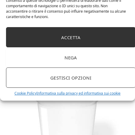
consenso a queste tecnologie ci permetterà di elaborare dati come il
comportamento di navigazione o ID unici su questo sito. Non
acconsentire o ritirare il consenso può influire negativamente su alcune
caratteristiche e funzioni.
ACCETTA
Amazon Basics Martin – Libreria, 35 x 114 x 78 cm
(Lu x La x A), effetto quercia(In precedenza
NEGA
marchio Movian)
GESTISCI OPZIONI
Cookie Policy
Informativa sulla privacy ed informativa sui cookie