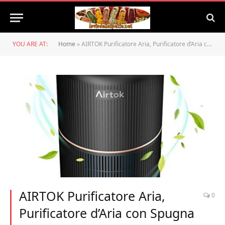
YOU ARE AT:
Home
»
AIRTOK Purificatore Aria, Purificatore d’Aria con Spugna Aromatica, Air Purifier H13 HEPA rimuove il 99,97% di polvere, polline e odori di animali domestici| Luce notturna | 3 livelli di velocità
AIRTOK Purificatore Aria,
0
Purificatore d’Aria con Spugna