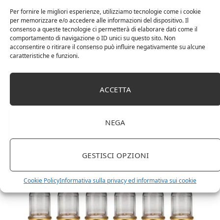
Per fornire le migliori esperienze, utilizziamo tecnologie come i cookie
per memorizzare e/o accedere alle informazioni del dispositivo. Il
consenso a queste tecnologie ci permetterà di elaborare dati come il
comportamento di navigazione o ID unici su questo sito. Non
acconsentire o ritirare il consenso può influire negativamente su alcune
caratteristiche e funzioni.
DOT Horeca Solutions 1000 Bicchieri PET
trasparenti monouso 350 ML tacca 0,3 alta qualità
ACCETTA
usa e getta bicchiere riciclabili per acqua bevande
birra cocktail drink
NEGA
GESTISCI OPZIONI
Cookie Policy
Informativa sulla privacy ed informativa sui cookie