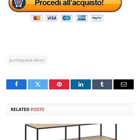
portaspezie alessi
Facebook
Twitter
Pinterest
LinkedIn
Tumblr
Email
RELATED
POSTS