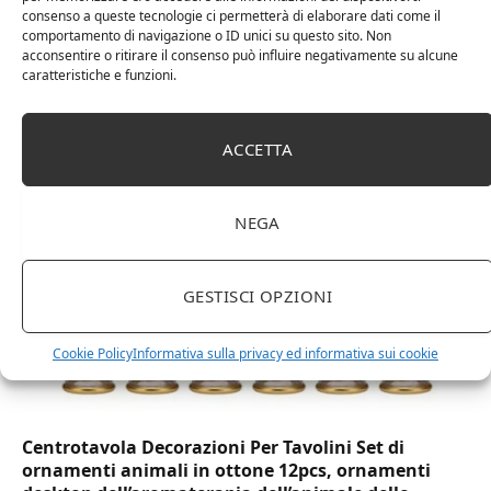
consenso a queste tecnologie ci permetterà di elaborare dati come il
comportamento di navigazione o ID unici su questo sito. Non
acconsentire o ritirare il consenso può influire negativamente su alcune
DOT Horeca Solutions 1000 Bicchieri PET
caratteristiche e funzioni.
trasparenti monouso 350 ML tacca 0,3 alta qualità
usa e getta bicchiere riciclabili per acqua bevande
birra cocktail drink
ACCETTA
NEGA
GESTISCI OPZIONI
Cookie Policy
Informativa sulla privacy ed informativa sui cookie
Centrotavola Decorazioni Per Tavolini Set di
ornamenti animali in ottone 12pcs, ornamenti