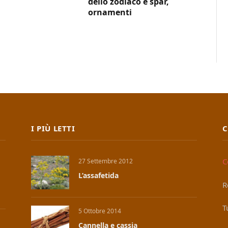
dello zodiaco e spar,
ornamenti
I PIÙ LETTI
C
C
27 Settembre 2012
L’assafetida
R
T
5 Ottobre 2014
Cannella e cassia