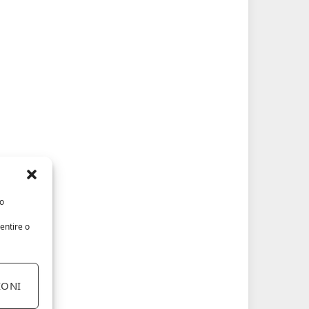
/o
entire o
IONI