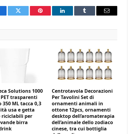
acebook
Twitter
Pinterest
LinkedIn
Tumblr
Email
ca Solutions 1000
Centrotavola Decorazioni
 PET trasparenti
Per Tavolini Set di
350 ML tacca 0,3
ornamenti animali in
ità usa e getta
ottone 12pcs, ornamenti
 riciclabili per
desktop dell’aromaterapia
vande birra
dell’animale dello zodiaco
drink
cinese, tra cui bottiglia