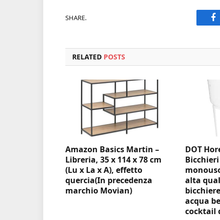
SHARE.
F
RELATED
POSTS
Amazon Basics Martin –
DOT Hore
Libreria, 35 x 114 x 78 cm
Bicchieri
(Lu x La x A), effetto
monouso 
quercia(In precedenza
alta qual
marchio Movian)
bicchiere
acqua be
cocktail 