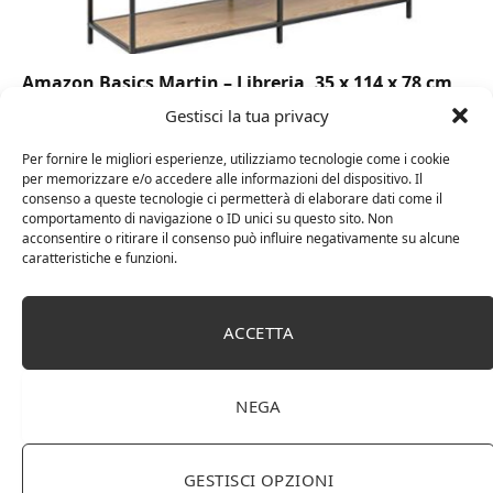
Amazon Basics Martin – Libreria, 35 x 114 x 78 cm
(Lu x La x A), effetto quercia(In precedenza
Gestisci la tua privacy
marchio Movian)
Per fornire le migliori esperienze, utilizziamo tecnologie come i cookie
per memorizzare e/o accedere alle informazioni del dispositivo. Il
consenso a queste tecnologie ci permetterà di elaborare dati come il
comportamento di navigazione o ID unici su questo sito. Non
acconsentire o ritirare il consenso può influire negativamente su alcune
caratteristiche e funzioni.
ACCETTA
NEGA
DOT Horeca Solutions 1000 Bicchieri PET
trasparenti monouso 350 ML tacca 0,3 alta qualità
GESTISCI OPZIONI
usa e getta bicchiere riciclabili per acqua bevande