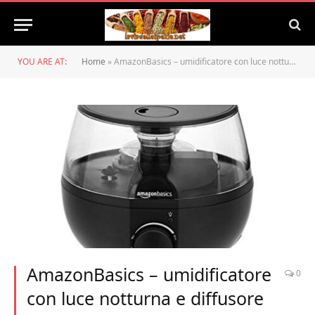
YOU ARE AT:
Home
»
AmazonBasics – umidificatore con luce notturna e diffusore di aroma, 1,5 litri, Nero
AmazonBasics – umidificatore
0
con luce notturna e diffusore