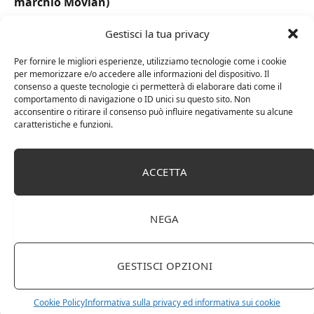
marchio Movian)
Gestisci la tua privacy
Per fornire le migliori esperienze, utilizziamo tecnologie come i cookie
per memorizzare e/o accedere alle informazioni del dispositivo. Il
consenso a queste tecnologie ci permetterà di elaborare dati come il
comportamento di navigazione o ID unici su questo sito. Non
acconsentire o ritirare il consenso può influire negativamente su alcune
caratteristiche e funzioni.
ACCETTA
DOT Horeca Solutions 1000 Bicchieri PET
trasparenti monouso 350 ML tacca 0,3 alta qualità
NEGA
usa e getta bicchiere riciclabili per acqua bevande
birra cocktail drink
GESTISCI OPZIONI
Cookie Policy
Informativa sulla privacy ed informativa sui cookie