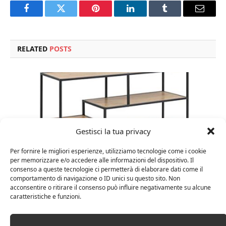
Facebook
Twitter
Pinterest
LinkedIn
Tumblr
Email
RELATED
POSTS
Gestisci la tua privacy
Per fornire le migliori esperienze, utilizziamo tecnologie come i cookie
per memorizzare e/o accedere alle informazioni del dispositivo. Il
consenso a queste tecnologie ci permetterà di elaborare dati come il
comportamento di navigazione o ID unici su questo sito. Non
acconsentire o ritirare il consenso può influire negativamente su alcune
Amazon Basics Martin – Libreria, 35 x 114 x 78 cm
caratteristiche e funzioni.
(Lu x La x A), effetto quercia(In precedenza
marchio Movian)