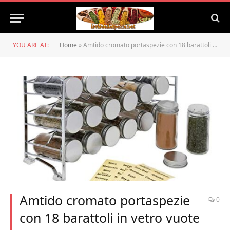
YOU ARE AT:
Home
»
Amtido cromato portaspezie con 18 barattoli in vetro vuote bottiglie e 48 etichette.
Amtido cromato portaspezie
0
con 18 barattoli in vetro vuote