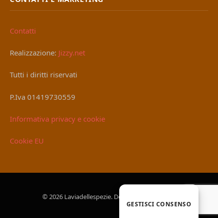
Contatti
Realizzazione:
Jizzy.net
Tutti i diritti riservati
P.Iva 01419730559
Informativa privacy e cookie
Cookie EU
© 2026 Laviadellespezie. Designed by
Jizzy.net
.
GESTISCI CONSENSO