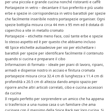
per una piccola e grande cucina nonché ristoranti e caffè
Portaspezie in vetro – decantare il tuo preferito e più usato
erbe e spezie in corrispondenza in vetro barattoli per spezie
che facilmente inseribile nostro portaspezie organiser. Ogni
spezie bottiglia misura circa 44 mm x 95 mm ed è dotata di
coperchio a vite in metallo cromato
Portaspezie – etichette meno Face, così tante erbe e spezie
lo stesso aspetto ed è per questo che abbiamo incluso
48 Spice etichette autoadesive per voi per etichettare i
barattoli per spezie per identificare facilmente il contenuto
quando si cucina e preparare il cibo
Informazioni di formato – ideale per piani di lavoro, ripiani,
armadi e dispense nostro in acciaio e finitura cromata
portaspezie misura circa 32.4 cm di lunghezza x 11.4 cm di
profondità x 20.5 cm di altezza dando ampio spazio per
riporre anche altri articoli correlati, cibo e cucina accessori
da cucina
Il regalo perfetto per sorprendere un amico che ha appena
si trasferisce a una nuova casa o un familiare che ama
cucinare con il massimo della Spice Rack per loro cucina. Si