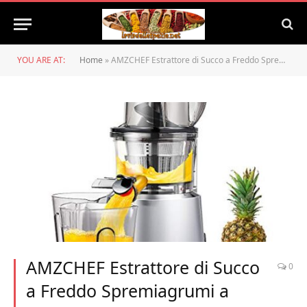
YOU ARE AT:
Home
»
AMZCHEF Estrattore di Succo a Freddo Spremiagrumi a Freddo Frutta e Verdura 80mm Bocca Larga Spremitura Lenta Motore Silenzioso Funzione Inversa|Tazza di Succo|Spazzola|Senza BPA
AMZCHEF Estrattore di Succo
0
a Freddo Spremiagrumi a