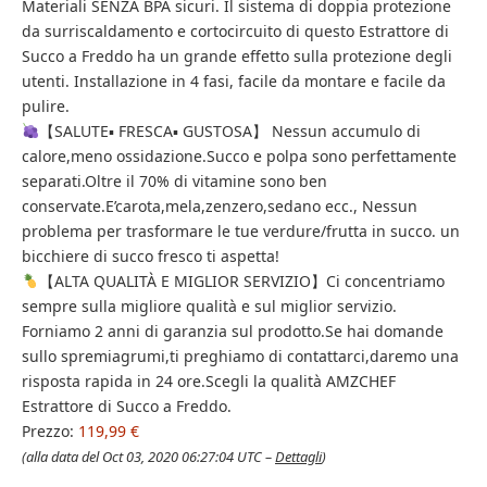
Materiali SENZA BPA sicuri. Il sistema di doppia protezione
da surriscaldamento e cortocircuito di questo Estrattore di
Succo a Freddo ha un grande effetto sulla protezione degli
utenti. Installazione in 4 fasi, facile da montare e facile da
pulire.
【SALUTE▪ FRESCA▪ GUSTOSA】 Nessun accumulo di
calore,meno ossidazione.Succo e polpa sono perfettamente
separati.Oltre il 70% di vitamine sono ben
conservate.E’carota,mela,zenzero,sedano ecc., Nessun
problema per trasformare le tue verdure/frutta in succo. un
bicchiere di succo fresco ti aspetta!
【ALTA QUALITÀ E MIGLIOR SERVIZIO】Ci concentriamo
sempre sulla migliore qualità e sul miglior servizio.
Forniamo 2 anni di garanzia sul prodotto.Se hai domande
sullo spremiagrumi,ti preghiamo di contattarci,daremo una
risposta rapida in 24 ore.Scegli la qualità AMZCHEF
Estrattore di Succo a Freddo.
Prezzo:
119,99 €
(alla data del Oct 03, 2020 06:27:04 UTC –
Dettagli
)