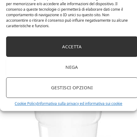
per memorizzare e/o accedere alle informazioni del dispositivo. Il
consenso a queste tecnologie ci permetterà di elaborare dati come il
comportamento di navigazione o ID unici su questo sito. Non
acconsentire o ritirare il consenso può influire negativamente su alcune
caratteristiche e funzioni.
ACCETTA
NEGA
Amazon Basics Martin – Libreria, 35 x 114 x 78 cm
(Lu x La x A), effetto quercia(In precedenza
marchio Movian)
GESTISCI OPZIONI
Cookie Policy
Informativa sulla privacy ed informativa sui cookie