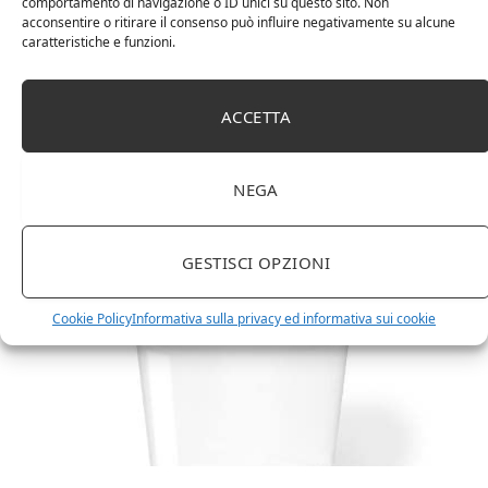
comportamento di navigazione o ID unici su questo sito. Non
acconsentire o ritirare il consenso può influire negativamente su alcune
caratteristiche e funzioni.
ACCETTA
Amazon Basics Martin – Libreria, 35 x 114 x 78 cm
(Lu x La x A), effetto quercia(In precedenza
marchio Movian)
NEGA
GESTISCI OPZIONI
Cookie Policy
Informativa sulla privacy ed informativa sui cookie