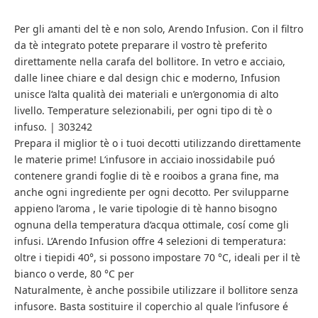
Per gli amanti del tè e non solo, Arendo Infusion. Con il filtro
da tè integrato potete preparare il vostro tè preferito
direttamente nella carafa del bollitore. In vetro e acciaio,
dalle linee chiare e dal design chic e moderno, Infusion
unisce l‘alta qualità dei materiali e un’ergonomia di alto
livello. Temperature selezionabili, per ogni tipo di tè o
infuso. | 303242
Prepara il miglior tè o i tuoi decotti utilizzando direttamente
le materie prime! L‘infusore in acciaio inossidabile puó
contenere grandi foglie di tè e rooibos a grana fine, ma
anche ogni ingrediente per ogni decotto. Per svilupparne
appieno l’aroma , le varie tipologie di tè hanno bisogno
ognuna della temperatura d‘acqua ottimale, cosí come gli
infusi. L’Arendo Infusion offre 4 selezioni di temperatura:
oltre i tiepidi 40°, si possono impostare 70 °C, ideali per il tè
bianco o verde, 80 °C per
Naturalmente, è anche possibile utilizzare il bollitore senza
infusore. Basta sostituire il coperchio al quale l’infusore é