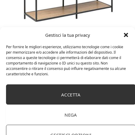
Amazon Basics Martin – Libreria, 35 x 114 x 78 cm
Gestisci la tua privacy
(Lu x La x A), effetto quercia(In precedenza
marchio Movian)
Per fornire le migliori esperienze, utilizziamo tecnologie come i cookie
per memorizzare e/o accedere alle informazioni del dispositivo. Il
consenso a queste tecnologie ci permetterà di elaborare dati come il
comportamento di navigazione o ID unici su questo sito. Non
acconsentire o ritirare il consenso può influire negativamente su alcune
caratteristiche e funzioni.
ACCETTA
NEGA
DOT Horeca Solutions 1000 Bicchieri PET
trasparenti monouso 350 ML tacca 0,3 alta qualità
GESTISCI OPZIONI