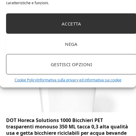
caratteristiche e funzioni.
Amazon Basics Martin – Libreria, 35 x 114 x 78 cm
ACCETTA
(Lu x La x A), effetto quercia(In precedenza
marchio Movian)
NEGA
GESTISCI OPZIONI
Cookie Policy
Informativa sulla privacy ed informativa sui cookie
DOT Horeca Solutions 1000 Bicchieri PET
trasparenti monouso 350 ML tacca 0,3 alta qualità
usa e getta bicchiere riciclabili per acqua bevande