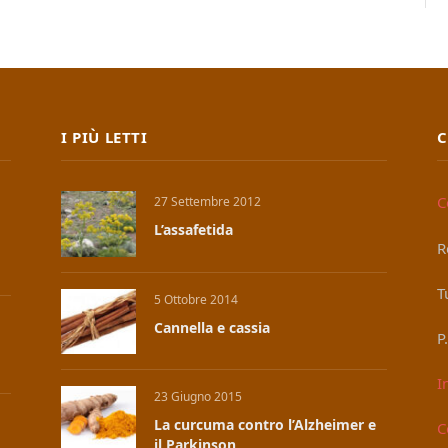
I PIÙ LETTI
C
C
27 Settembre 2012
L’assafetida
R
T
5 Ottobre 2014
Cannella e cassia
P
I
23 Giugno 2015
La curcuma contro l’Alzheimer e
C
il Parkinson