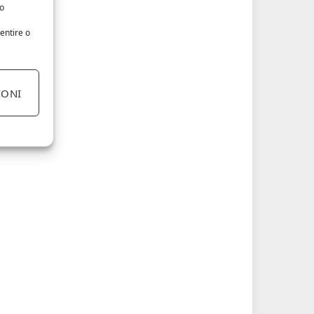
/o
entire o
IONI