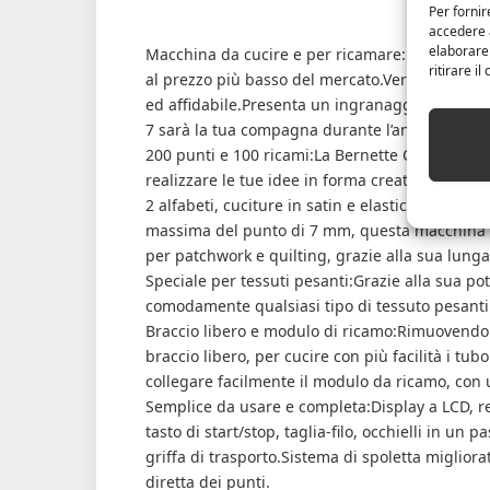
Per fornir
accedere a
elaborare
Macchina da cucire e per ricamare:Bernette Ch
ritirare i
al prezzo più basso del mercato.Versatile, faci
ed affidabile.Presenta un ingranaggio interno 
7 sarà la tua compagna durante l’anno in tutti i 
200 punti e 100 ricami:La Bernette Chicago 7 o
realizzare le tue idee in forma creativa ed unic
2 alfabeti, cuciture in satin e elasticizzate, c
massima del punto di 7 mm, questa macchina da 
per patchwork e quilting, grazie alla sua lunga
Speciale per tessuti pesanti:Grazie alla sua po
comodamente qualsiasi tipo di tessuto pesanti 
Braccio libero e modulo di ricamo:Rimuovendo l
braccio libero, per cucire con più facilità i tu
collegare facilmente il modulo da ricamo, con
Semplice da usare e completa:Display a LCD, re
tasto di start/stop, taglia-filo, occhielli in un
griffa di trasporto.Sistema di spoletta migliora
diretta dei punti.