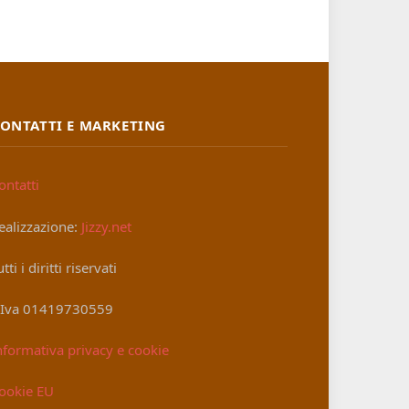
ONTATTI E MARKETING
ontatti
ealizzazione:
Jizzy.net
utti i diritti riservati
.Iva 01419730559
nformativa privacy e cookie
ookie EU