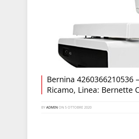
Bernina 4260366210536 –
Ricamo, Linea: Bernette 
BY
ADMIN
ON
5 OTTOBRE 2020