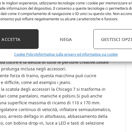
e le migliori esperienze, utilizziamo tecnologie come i cookie per memorizzare e
lle informazioni del dispositivo. Il consenso a queste tecnologie ci permetterà di
 dati come il comportamento di navigazione o ID unici su questo sito. Non accons
icago 7 è una macchina da cucire e ricamo di alta qualità,
l consenso può influire negativamente su alcune caratteristiche e funzioni.
le da usare, compatta e pratica.Qualità svizzera, robusta
in metallo, molto robusto e di elevata qualità.Chicago
tuoi lavori di cucito, per sprigionare la tua creatività.
ACCETTA
NEGA
GESTISCI OPZ
ffre una grande selezione di punti e molte possibilità per
a.Più di 150 punti decorativi, 20 punti per imbottitura,
Cookie Policy
Informativa sulla privacy ed informativa sui cookie
osì come 100 motivi di ricamo integrati, con una larghezza
cucire è la delizia di tutte le persone creative.Ideale
 prolunga inclusa negli accessori.
tente forza di traino, questa macchina può cucire
e difficile, come ad esempio i jeans.
a scatola degli accessori la Chicago 7 si trasforma in
bolari come pantaloni, maniche e polsini.Si può anche
 una superficie massima di ricamo di 110 x 170 mm.
golatore continuo di velocità, infilatore semiautomatico,
 passo, arresto dell’ago in alto/basso, abbassamento della
to, con bobina drop-in, luce a LED e tasti di selezione