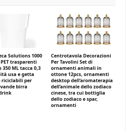
ca Solutions 1000
Centrotavola Decorazioni
 PET trasparenti
Per Tavolini Set di
350 ML tacca 0,3
ornamenti animali in
ità usa e getta
ottone 12pcs, ornamenti
 riciclabili per
desktop dell’aromaterapia
vande birra
dell’animale dello zodiaco
drink
cinese, tra cui bottiglia
dello zodiaco e spar,
ornamenti