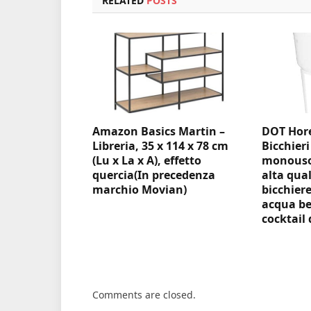
RELATED
POSTS
Amazon Basics Martin –
DOT Hore
Libreria, 35 x 114 x 78 cm
Bicchieri
(Lu x La x A), effetto
monouso 
quercia(In precedenza
alta qual
marchio Movian)
bicchiere
acqua be
cocktail 
Comments are closed.