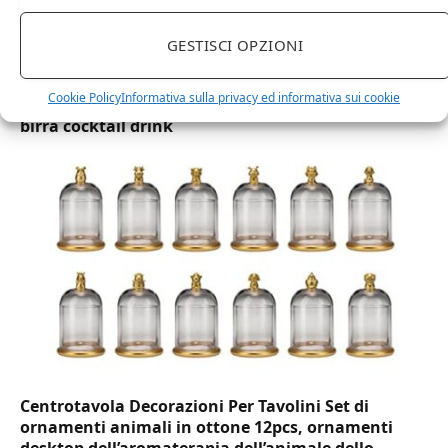
GESTISCI OPZIONI
DOT Horeca Solutions 1000 Bicchieri PET
trasparenti monouso 350 ML tacca 0,3 alta qualità
Cookie Policy
Informativa sulla privacy ed informativa sui cookie
usa e getta bicchiere riciclabili per acqua bevande
birra cocktail drink
Centrotavola Decorazioni Per Tavolini Set di
ornamenti animali in ottone 12pcs, ornamenti