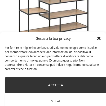
Gestisci la tua privacy
Amazon Basics Martin – Libreria, 35 x 114 x 78 cm
Per fornire le migliori esperienze, utilizziamo tecnologie come i cookie
(Lu x La x A), effetto quercia(In precedenza
per memorizzare e/o accedere alle informazioni del dispositivo. Il
marchio Movian)
consenso a queste tecnologie ci permetterà di elaborare dati come il
comportamento di navigazione o ID unici su questo sito. Non
acconsentire o ritirare il consenso può influire negativamente su alcune
caratteristiche e funzioni.
ACCETTA
NEGA