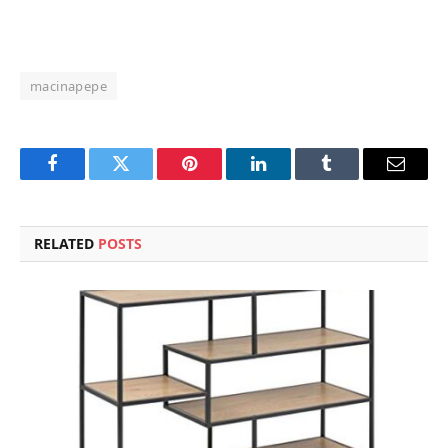
macinapepe
Facebook
Twitter
Pinterest
LinkedIn
Tumblr
Email
RELATED
POSTS