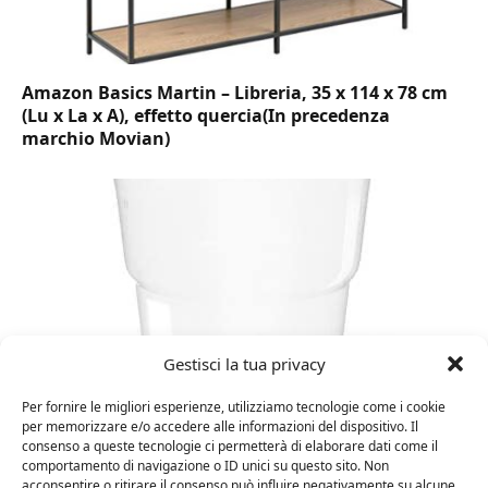
Amazon Basics Martin – Libreria, 35 x 114 x 78 cm
(Lu x La x A), effetto quercia(In precedenza
marchio Movian)
Gestisci la tua privacy
Per fornire le migliori esperienze, utilizziamo tecnologie come i cookie
per memorizzare e/o accedere alle informazioni del dispositivo. Il
DOT Horeca Solutions 1000 Bicchieri PET
consenso a queste tecnologie ci permetterà di elaborare dati come il
trasparenti monouso 350 ML tacca 0,3 alta qualità
comportamento di navigazione o ID unici su questo sito. Non
acconsentire o ritirare il consenso può influire negativamente su alcune