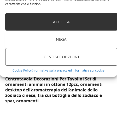
usa e getta bicchiere riciclabili per acqua bevande
caratteristiche e funzioni.
birra cocktail drink
ACCETTA
NEGA
GESTISCI OPZIONI
Cookie Policy
Informativa sulla privacy ed informativa sui cookie
Centrotavola Decorazioni Per Tavolini Set di
ornamenti animali in ottone 12pcs, ornamenti
desktop dell’aromaterapia dell’animale dello
zodiaco cinese, tra cui bottiglia dello zodiaco e
spar, ornamenti