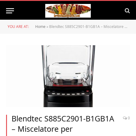
YOU ARE AT:
Home
»
Blendtec S885C2901-B1GB1A – Miscelatore per controsoffitto Stealth con 2 vasetti a quattro lati
Blendtec S885C2901-B1GB1A
0
– Miscelatore per