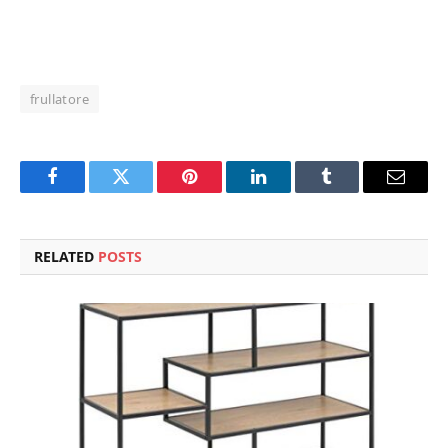
frullatore
Facebook
Twitter
Pinterest
LinkedIn
Tumblr
Email
RELATED
POSTS