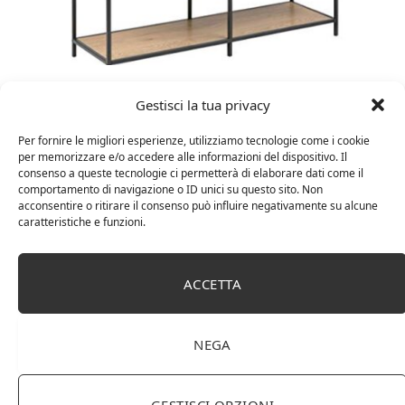
Amazon Basics Martin – Libreria, 35 x 114 x 78 cm
Gestisci la tua privacy
(Lu x La x A), effetto quercia(In precedenza
marchio Movian)
Per fornire le migliori esperienze, utilizziamo tecnologie come i cookie
per memorizzare e/o accedere alle informazioni del dispositivo. Il
consenso a queste tecnologie ci permetterà di elaborare dati come il
comportamento di navigazione o ID unici su questo sito. Non
acconsentire o ritirare il consenso può influire negativamente su alcune
caratteristiche e funzioni.
ACCETTA
NEGA
DOT Horeca Solutions 1000 Bicchieri PET
trasparenti monouso 350 ML tacca 0,3 alta qualità
GESTISCI OPZIONI